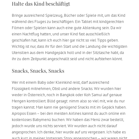
Halte das Kind beschäftigt
Bringe ausreichend Spielzeug, Bücher oder Spiele mit, um das Kind
während des Fluges zu beschäftigen. Ein Tablet mit kindgerechten
Filmen oder Spielen kann auch eine gute Ablenkung sein. Da wir
einen Nachtflug hatten, und unser Kind fast ausschließlich
geschlafen hat, kann ich euch hier gar nicht so viel Tipps geben.
Wichtig ist nur, dass ihr für den Start und die Landung die wichtigsten
Utensilien aus dem Handgepäck holt und in der Sitztasche habt, da
ihr zu dem Zeitpunkt angeschnallt seid und nicht aufstehen könnt.
Snacks, Snacks, Snacks
Wer mit einem Baby oder Kleinkind reist, darf ausreichend
Flüssigkeit mitnehmen, Obst und andere Snacks. Wir wurden hier
weder in Österreich, noch in Bangkok oder Koh Samui auf genaue
Mengen kontrolliert. Blöd gesagt: nimm also so viel mit, wie du nur
tragen kannst. Man kann nie genügend Snacks mit im Gepäck haben.
Apropos Essen – bei den meisten Airlines kannst du auch online ein
kostenloses Babymenü buchen. Wir haben das Menü zwar bestellt,
jedoch wurde uns nichts serviert. Wir wurden auch nicht darauf
angesprochen. Ich denke, hier wurde auf uns vergessen. Ich habe es
auch kurz in meiner Instagram Story angesprochen – wir waren nicht