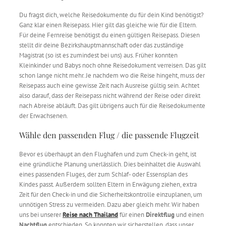
Du fragst dich, welche Reisedokumente du für dein Kind benötigst?
Ganz klar einen Reisepass. Hier gilt das gleiche wie für die Eltern.
Für deine Fernreise benötigst du einen gültigen Reisepass. Diesen
stellt dir deine Bezirkshauptmannschaft oder das zuständige
Magistrat (so ist es zumindest bei uns) aus. Früher konnten
Kleinkinder und Babys noch ohne Reisedokument verreisen. Das gilt
schon lange nicht mehr. Je nachdem wo die Reise hingeht, muss der
Reisepass auch eine gewisse Zeit nach Ausreise gültig sein. Achtet
also darauf, dass der Reisepass nicht während der Reise oder direkt
nach Abreise abläuft. Das gilt übrigens auch für die Reisedokumente
der Erwachsenen.
Wähle den passenden Flug / die passende Flugzeit
Bevor es überhaupt an den Flughafen und zum Check-in geht, ist
eine gründliche Planung unerlässlich. Dies beinhaltet die Auswahl
eines passenden Fluges, der zum Schlaf- oder Essensplan des
Kindes passt. Außerdem sollten Eltern in Erwägung ziehen, extra
Zeit für den Check-in und die Sicherheitskontrolle einzuplanen, um
unnötigen Stress zu vermeiden. Dazu aber gleich mehr. Wir haben
uns bei unserer
Reise nach Thailand
für einen
Direktflug
und einen
Nachtflug
entschieden. So konnten wir sicherstellen, dass unser