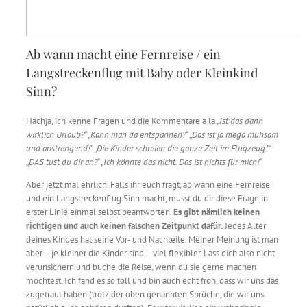
Ab wann macht eine Fernreise / ein
Langstreckenflug mit Baby oder Kleinkind
Sinn?
Hachja, ich kenne Fragen und die Kommentare a la „
Ist das dann
wirklich Urlaub?
“ „
Kann man da entspannen?
“ „
Das ist ja mega mühsam
und anstrengend!
“ „
Die Kinder schreien die ganze Zeit im Flugzeug!
“
„
DAS tust du dir an?
“ „
Ich könnte das nicht. Das ist nichts für mich!
“
Aber jetzt mal ehrlich. Falls ihr euch fragt, ab wann eine Fernreise
und ein Langstreckenflug Sinn macht, musst du dir diese Frage in
erster Linie einmal selbst beantworten.
Es gibt nämlich keinen
richtigen und auch keinen falschen Zeitpunkt dafür.
Jedes Alter
deines Kindes hat seine Vor- und Nachteile. Meiner Meinung ist man
aber – je kleiner die Kinder sind – viel flexibler. Lass dich also nicht
verunsichern und buche die Reise, wenn du sie gerne machen
möchtest. Ich fand es so toll und bin auch echt froh, dass wir uns das
zugetraut haben (trotz der oben genannten Sprüche, die wir uns