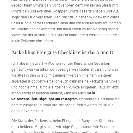
Gepäck beim Umsteigen nicht verloren geht, wir keinen Stress mit
Umsteigen und eventuell knappen Umsteigezeiten haben und vllt.
sogar den Flug verpassen. Den Nachtflug haben wir gewählt, damit
unser Kind einerseits schlafen kann und wir andererseits am Morgen
im Urlaubsland ankommen und noch einen vollen Reisetag haben
sowie mit der aktuellen Zeit vor Ort konfrontiert werden und gleich
in die Zeitzone einsteigen.
Packe klug: Eine gute Checkliste ist das A und O
Ich habe mir etwa 3-4 Wochen vor der Reise schon Gedanken
gemacht, was wir alles noch besorgen/einkaufen müssen und was
wir alles in den Urlaub mitnehmen werden. In einem weiteren
separaten Blogpost werde ich euch dann meine Packliste verlinken
und noch einmal auf die einzelnen Punkte eingehen. Falls ihr jetzt
schon etwas Inspiration braucht, kann ich euch
mein
Reiseutensilien-Highlight auf Instagram
empfehlen. Dort habe ich
bereits einige tolle Produkte, die sehr hilfreich waren im Urlaub,
genauer vorgestellt.
Die Kunst des Packens ist beim Fliegen mit Baby oder Kleinkind
entscheidend. Vergiss nicht, wichtige Gegenstände wie Windeln,
Feuchttücher, Wechselkleidung und Snacks griffbereit zu haben. Ein