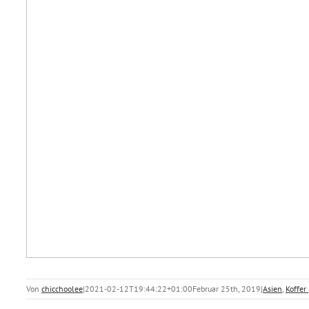
Von
chicchoolee
|
2021-02-12T19:44:22+01:00
Februar 25th, 2019
|
Asien
,
Koffer