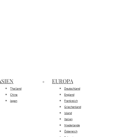
ASIEN
EUROPA
Thailand
Deutschland
China
England
Japan
Frankreich
Griechenland
Island
Italien
Niederlande
Österreich