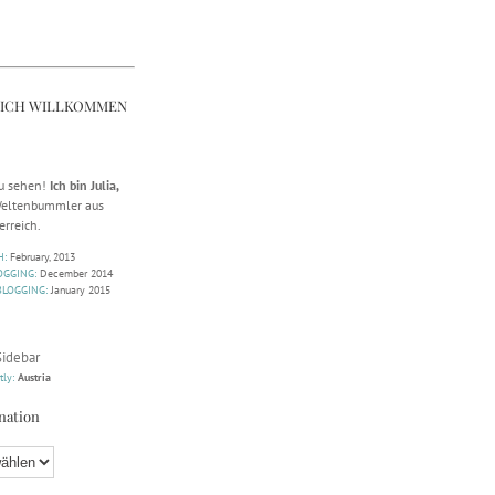
LICH WILLKOMMEN
zu sehen!
Ich bin Julia,
 Weltenbummler aus
erreich.
H:
February, 2013
OGGING:
December 2014
BLOGGING:
January 2015
Sidebar
tly:
Austria
nation