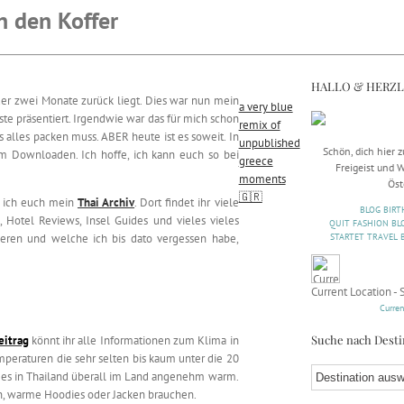
n den Koffer
HALLO & HERZ
er zwei Monate zurück liegt. Dies war nun mein
a very blue
ste präsentiert. Irgendwie war das für mich schon
remix of
s alles packen muss. ABER heute ist es soweit. In
unpublished
Schön, dich hier 
zum Downloaden. Ich hoffe, ich kann euch so bei
greece
Freigeist und
moments
Öst
🇬🇷
e ich euch mein
Thai Archiv
. Dort findet ihr viele
BLOG BIRT
, Hotel Reviews, Insel Guides und vieles vieles
QUIT FASHION BL
eren und welche ich bis dato vergessen habe,
STARTET TRAVEL 
Current Location - 
Curren
Suche nach Desti
eitrag
könnt ihr alle Informationen zum Klima in
peraturen die sehr selten bis kaum unter die 20
t es in Thailand überall im Land angenehm warm.
sen, warme Hoodies oder Jacken brauchen.