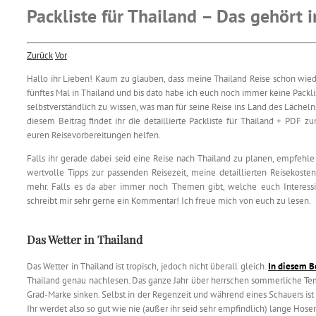
Packliste für Thailand – Das gehört i
Zurück
Vor
Hallo ihr Lieben! Kaum zu glauben, dass meine Thailand Reise schon wied
fünftes Mal in Thailand und bis dato habe ich euch noch immer keine Packli
selbstverständlich zu wissen, was man für seine Reise ins Land des Lächeln
diesem Beitrag findet ihr die detaillierte Packliste für Thailand + PDF 
euren Reisevorbereitungen helfen.
Falls ihr gerade dabei seid eine Reise nach Thailand zu planen, empfehl
wertvolle Tipps zur passenden Reisezeit, meine detaillierten Reisekosten
mehr. Falls es da aber immer noch Themen gibt, welche euch Interessi
schreibt mir sehr gerne ein Kommentar! Ich freue mich von euch zu lesen.
Das Wetter in Thailand
Das Wetter in Thailand ist tropisch, jedoch nicht überall gleich.
In diesem B
Thailand genau nachlesen. Das ganze Jahr über herrschen sommerliche Tem
Grad-Marke sinken. Selbst in der Regenzeit und während eines Schauers is
Ihr werdet also so gut wie nie (außer ihr seid sehr empfindlich) lange Ho