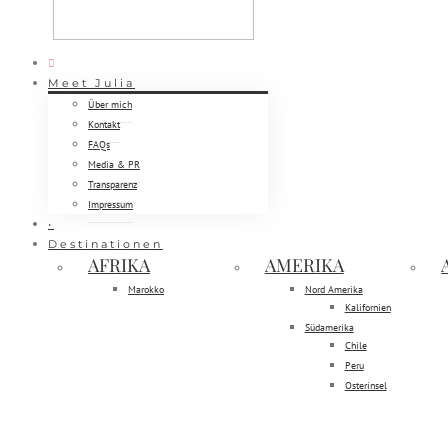
Meet Julia
Über mich
Kontakt
FAQs
Media & PR
Transparenz
Impressum
•
Destinationen
AFRIKA
AMERIKA
Marokko
Nord Amerika
Kalifornien
Südamerika
Chile
Peru
Osterinsel