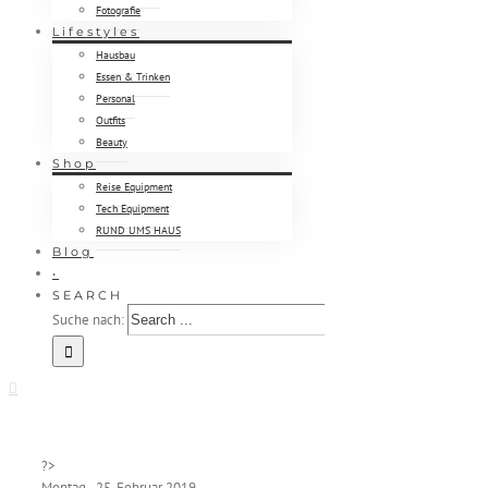
Fotografie
Lifestyles
Hausbau
Essen & Trinken
Personal
Outfits
Beauty
Shop
Reise Equipment
Tech Equipment
RUND UMS HAUS
Blog
•
SEARCH
Suche nach:
?>
Montag - 25. Februar 2019