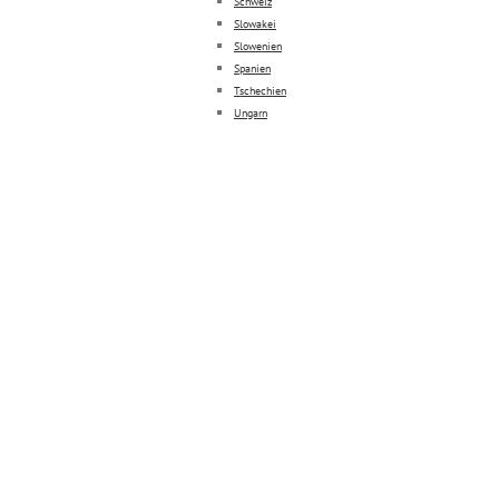
Schweiz
Slowakei
Slowenien
Spanien
Tschechien
Ungarn