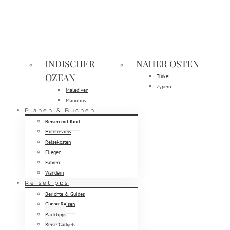
INDISCHER
NAHER OSTEN
OZEAN
Türkei
Zypern
Malediven
Mauritius
Planen & Buchen
Reisen mit Kind
Hotelreview
Reisekosten
Fliegen
Fahren
Wandern
Reisetipps
Berichte & Guides
Clever Reisen
Packtipps
Reise Gadgets