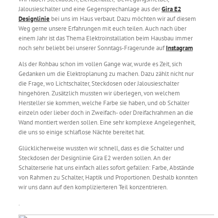
Jalousieschalter und eine Gegensprechanlage aus der
Gira E2
Designlinie
bei uns im Haus verbaut. Dazu möchten wir auf diesem
Weg gerne unsere Erfahrungen mit euch teilen. Auch nach über
einem Jahr ist das Thema Elektroinstallation beim Hausbau immer
noch sehr beliebt bei unserer Sonntags-Fragerunde auf
Instagram
Als der Rohbau schon im vollen Gange war, wurde es Zeit, sich
Gedanken um die Elektroplanung zu machen. Dazu zählt nicht nur
die Frage, wo Lichtschalter, Steckdosen oder Jalousieschalter
hingehören. Zusätzlich mussten wir überlegen, von welchem
Hersteller sie kommen, welche Farbe sie haben, und ob Schalter
einzeln oder lieber doch in Zweifach- oder Dreifachrahmen an die
Wand montiert werden sollen. Eine sehr komplexe Angelegenheit,
die uns so einige schlaflose Nächte bereitet hat.
Glücklicherweise wussten wir schnell, dass es die Schalter und
Steckdosen der Designlinie Gira E2 werden sollen. An der
Schalterserie hat uns einfach alles sofort gefallen: Farbe, Abstände
von Rahmen zu Schalter, Haptik und Proportionen. Deshalb konnten
wir uns dann auf den komplizierteren Teil konzentrieren.
.