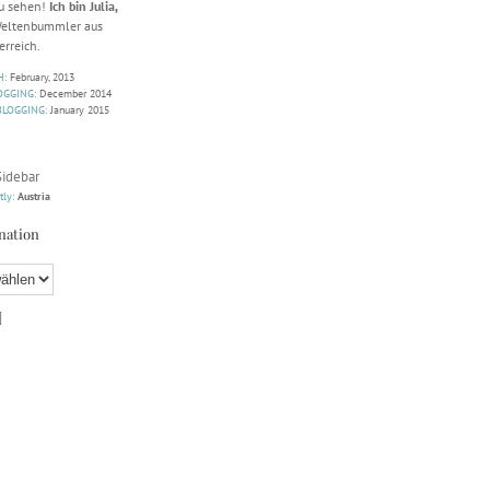
zu sehen!
Ich bin Julia,
 Weltenbummler aus
erreich.
H:
February, 2013
OGGING:
December 2014
BLOGGING:
January 2015
Sidebar
tly:
Austria
nation