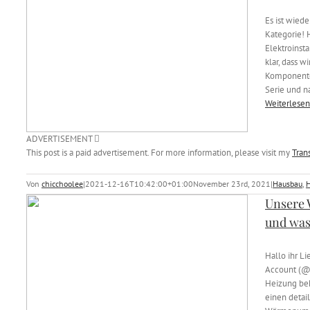
Es ist wiede
Kategorie! 
Elektroinst
klar, dass w
Komponenten
Serie und n
Weiterlesen
ADVERTISEMENT
This post is a paid advertisement. For more information, please visit my
Tran
Von
chicchoolee
|
2021-12-16T10:42:00+01:00
November 23rd, 2021
|
Hausbau
,
H
Unsere
und was
Hallo ihr L
Account (@
Heizung be
einen detai