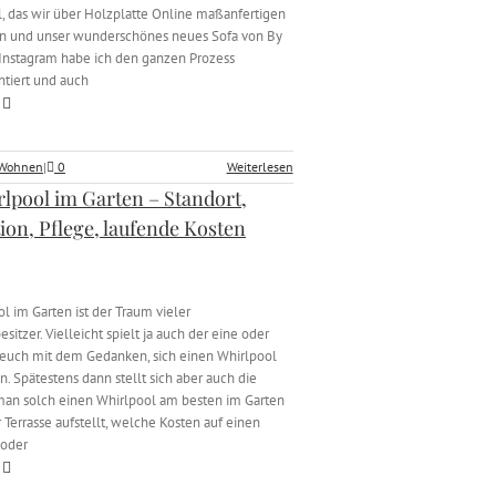
, das wir über Holzplatte Online maßanfertigen
en und unser wunderschönes neues Sofa von By
Instagram habe ich den ganzen Prozess
tiert und auch
Wohnen
|
0
Weiterlesen
rlpool im Garten – Standort,
tion, Pflege, laufende Kosten
l im Garten ist der Traum vieler
itzer. Vielleicht spielt ja auch der eine oder
euch mit dem Gedanken, sich einen Whirlpool
. Spätestens dann stellt sich aber auch die
man solch einen Whirlpool am besten im Garten
 Terrasse aufstellt, welche Kosten auf einen
oder