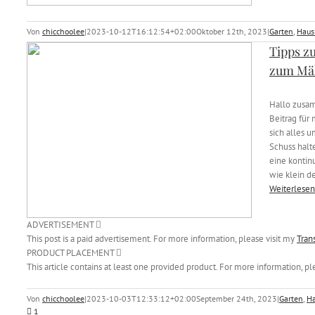
Von
chicchoolee
|
2023-10-12T16:12:54+02:00
Oktober 12th, 2023
|
Garten
,
Haus
Tipps z
zum Mä
Hallo zusa
Beitrag für
sich alles 
Schuss halte
eine kontinu
wie klein de
Weiterlesen
ADVERTISEMENT
This post is a paid advertisement. For more information, please visit my
Tran
PRODUCT PLACEMENT
This article contains at least one provided product. For more information, pl
Von
chicchoolee
|
2023-10-03T12:33:12+02:00
September 24th, 2023
|
Garten
,
H
1