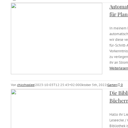
Automat
für Plan
In meinem h
automatisc
wir diese ve
für-Schritt-
Vorkenntnis
zu verlegen
ihr an Strom
Weiterlesen
Von
chicchoolee
|
2023-10-03T12:25:43+02:00
Oktober 5th, 2022
|
Garten
|
0
Die Bibl
Bücherr
Hallo ihr L
Leseecke / 
Bibliothek 