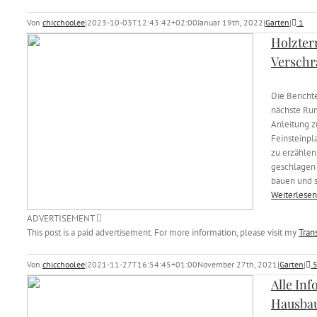
Von
chicchoolee
|
2023-10-03T12:43:42+02:00
Januar 19th, 2022
|
Garten
|
1
Holzter
Verschr
Die Bericht
nächste Run
Anleitung 
Feinsteinpla
zu erzählen
geschlagen 
bauen und s
Weiterlesen
ADVERTISEMENT
This post is a paid advertisement. For more information, please visit my
Tran
Von
chicchoolee
|
2021-11-27T16:54:45+01:00
November 27th, 2021
|
Garten
|
Alle Inf
Hausba