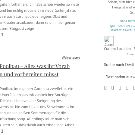
Schön, dich hier 
rten fortfahren. Ich habe schon wieder so viele
Freigeist und
und bin richtig motiviert ins neue Gartenjahr zu
Öst
ls ihr auch Lust habt, euer eigens Obst und
BLOG BIRT
 Kräuter anzubauen, dann seid ihr hier genau
QUIT FASHION BL
diesem Blogpost zeige
STARTET TRAVEL 
Current Location - 
Curren
Weiterlesen
Suche nach Desti
Poolbau – Alles was ihr Vorab
n und vorbereiten müsst
oolbau im eigenen Garten ist zweifellos ein
 Unterfangen, das mit zahlreichen Vorzügen
 Diese reichen von der Steigerung des
werts bis hin zum Luxus des Schwimmens im
ten, der an heißen Sommertagen für die
rfrischung sorgt. Allerdings sollte man sich
Klaren sein, dass damit auch erhebliche Arbeit