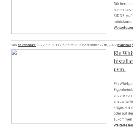
Bücherregal
haben lass
SIDDE. Auf 
mitdokumen
Weiterlesen
Von
chicchoolee
|
2022-12-20T17:39:59+01:00
September 27th, 2022
|
Hausbau
,
Ein Whi
Installa
uvm.
Ein Whirlpoo
Eigenheimbes
andere von 
anzuschaffen
Frage, wie 
oder auf der
zukommen 
Weiterlesen