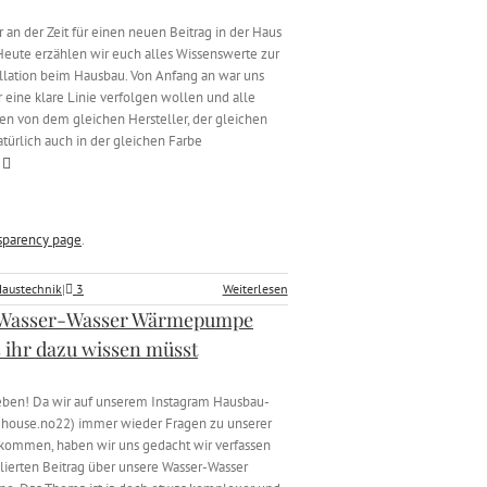
r an der Zeit für einen neuen Beitrag in der Haus
Heute erzählen wir euch alles Wissenswerte zur
allation beim Hausbau. Von Anfang an war uns
ir eine klare Linie verfolgen wollen und alle
 von dem gleichen Hersteller, der gleichen
atürlich auch in der gleichen Farbe
sparency page
.
austechnik
|
3
Weiterlesen
 Wasser-Wasser Wärmepumpe
 ihr dazu wissen müsst
ieben! Da wir auf unserem Instagram Hausbau-
house.no22) immer wieder Fragen zu unserer
kommen, haben wir uns gedacht wir verfassen
llierten Beitrag über unsere Wasser-Wasser