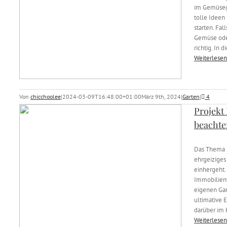
im Gemüsega
tolle Ideen 
starten. Fal
Gemüse oder
richtig. In 
Weiterlesen
Von
chicchoolee
|
2024-03-09T16:48:00+01:00
März 9th, 2024
|
Garten
|
4
Projekt 
beachte
Das Thema P
ehrgeiziges
einhergeht.
Immobilien
eigenen Gar
ultimative E
darüber im 
Weiterlesen