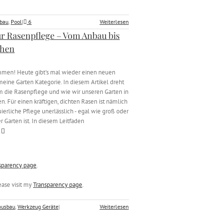
bau
,
Pool
|
6
Weiterlesen
ur Rasenpflege – Vom Anbau bis
hen
mmen! Heute gibt's mal wieder einen neuen
 meine Garten Kategorie. In diesem Artikel dreht
um die Rasenpflege und wie wir unseren Garten in
n. Für einen kräftigen, dichten Rasen ist nämlich
ierliche Pflege unerlässlich - egal wie groß oder
r Garten ist. In diesem Leitfaden
sparency page
.
ease visit my
Transparency page
.
ausbau
,
Werkzeug Geräte
|
Weiterlesen