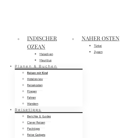
INDISCHER
NAHER OSTEN
OZEAN
Türkei
Zypern
Malediven
Mauritius
Planen & Buchen
Reisen mit Kind
Hotelreview
Reisekosten
Fliegen
Fahren
Wandern
Reisetipps
Berichte & Guides
Clever Reisen
Packtipps
Reise Gadgets