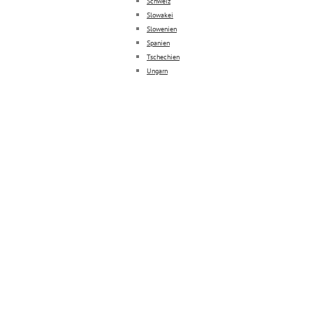
Schweiz
Slowakei
Slowenien
Spanien
Tschechien
Ungarn