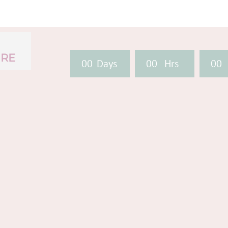
URE
0
0
Days
0
0
Hrs
0
0