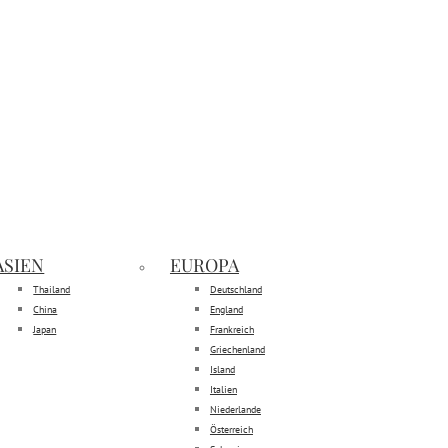
ASIEN
EUROPA
Thailand
Deutschland
China
England
Japan
Frankreich
Griechenland
Island
Italien
Niederlande
Österreich