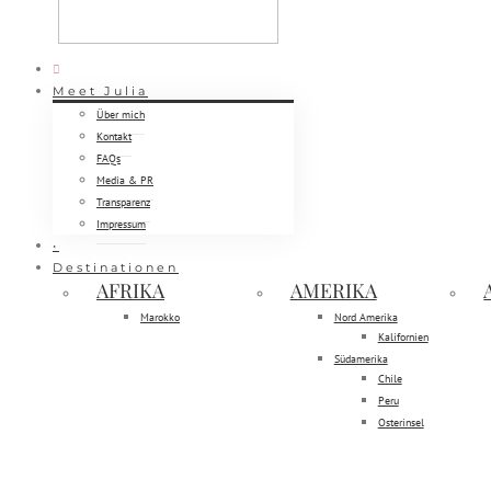
Meet Julia
Über mich
Kontakt
FAQs
Media & PR
Transparenz
Impressum
•
Destinationen
AFRIKA
AMERIKA
Marokko
Nord Amerika
Kalifornien
Südamerika
Chile
Peru
Osterinsel