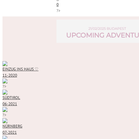
0
?>
21/02/2025 BUDAPEST
UPCOMING ADVENT
EINZUG INS HAUS ♡
11-2020
?>
SÜDTIROL
06-2021
?>
NÜRNBERG
07-2021