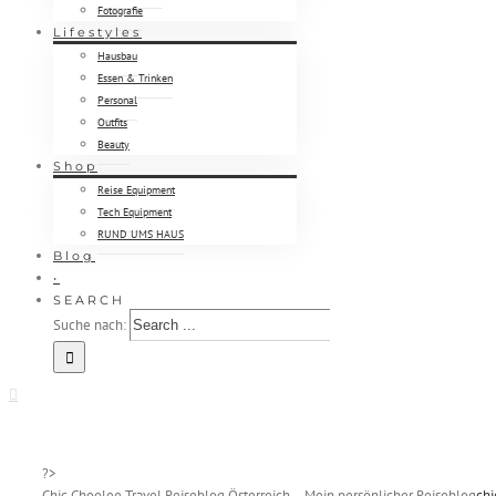
Fotografie
Lifestyles
Hausbau
Essen & Trinken
Personal
Outfits
Beauty
Shop
Reise Equipment
Tech Equipment
RUND UMS HAUS
Blog
•
SEARCH
Suche nach:
?>
Chic Choolee Travel Reiseblog Österreich – Mein persönlicher Reiseblog
ch