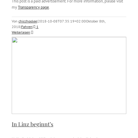
This post is a paid advertisement. For more information, please visit
my
Transparency page
.
Von
chicchoolee
|
2018-10-08T07:35:19+02:00
Oktober 8th,
2018
|
Fahren
|
1
Weiterlesen
In Linz beginnt’s