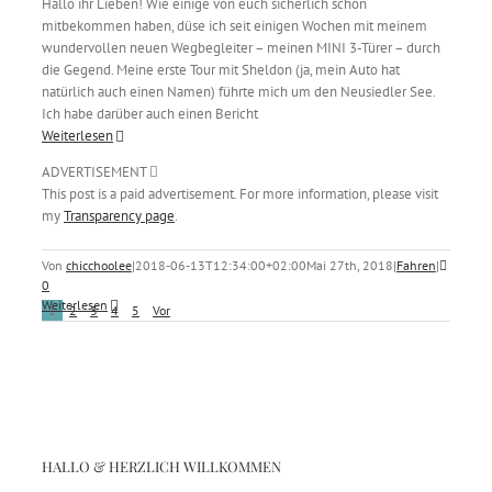
Hallo ihr Lieben! Wie einige von euch sicherlich schon
mitbekommen haben, düse ich seit einigen Wochen mit meinem
wundervollen neuen Wegbegleiter – meinen MINI 3-Türer – durch
die Gegend. Meine erste Tour mit Sheldon (ja, mein Auto hat
natürlich auch einen Namen) führte mich um den Neusiedler See.
Ich habe darüber auch einen Bericht
Weiterlesen
ADVERTISEMENT
This post is a paid advertisement. For more information, please visit
my
Transparency page
.
Von
chicchoolee
|
2018-06-13T12:34:00+02:00
Mai 27th, 2018
|
Fahren
|
0
Weiterlesen
1
2
3
4
5
Vor
HALLO & HERZLICH WILLKOMMEN