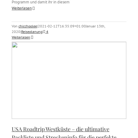
Programm und damit ihr in diesem
Weiterlesen
Von
chicchoolee
|
2021-02-12T16:35:09+01:00
Januar 13th,
2020
|
Reiseplanung
|
4
Weiterlesen
USA Roadtrip Westküste – die ultimative
Packliste und Streckeninfo für die perfekte