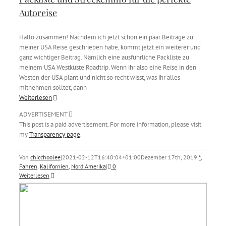
Autoreise
Hallo zusammen! Nachdem ich jetzt schon ein paar Beiträge zu
meiner USA Reise geschrieben habe, kommt jetzt ein weiterer und
ganz wichtiger Beitrag. Nämlich eine ausführliche Packliste zu
meinem USA Westküste Roadtrip. Wenn ihr also eine Reise in den
Westen der USA plant und nicht so recht wisst, was ihr alles
mitnehmen solltet, dann
Weiterlesen
ADVERTISEMENT
This post is a paid advertisement. For more information, please visit
my
Transparency page
.
Von
chicchoolee
|
2021-02-12T16:40:04+01:00
Dezember 17th, 2019
|
*
,
Fahren
,
Kalifornien
,
Nord Amerika
|
0
Weiterlesen