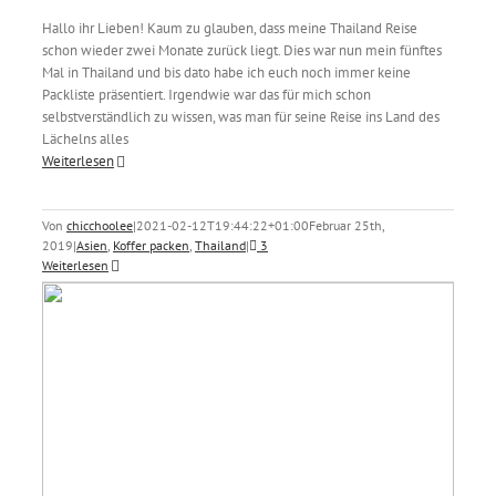
Hallo ihr Lieben! Kaum zu glauben, dass meine Thailand Reise
schon wieder zwei Monate zurück liegt. Dies war nun mein fünftes
Mal in Thailand und bis dato habe ich euch noch immer keine
Packliste präsentiert. Irgendwie war das für mich schon
selbstverständlich zu wissen, was man für seine Reise ins Land des
Lächelns alles
Weiterlesen
Von
chicchoolee
|
2021-02-12T19:44:22+01:00
Februar 25th,
2019
|
Asien
,
Koffer packen
,
Thailand
|
3
Weiterlesen