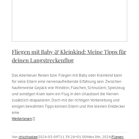
Fliegen mit Baby & Kleinkind: Meine Tipps für
deinen Langstreckenflug
Das Abenteuer Reisen bzw. Fliegen mit Baby oder Kleinkind kann
für viele Eltern eine nervenaufreibende Erfahrung sein. Zwischen
haufenweise Gepäck wie Windeln, Flaschen, Schnullern, Spielzeug
und sonstigen Kram kann ein Flug in den Urlaubsort die Nerven
zusätzlich strapazieren. Doch mit der richtigen Vorbereitung und
einigen bewährten Tipps können Eltern und ihre kleinen Entdecker
eine
Weiterlesen
Von
chicchoolee
|
2024-03-09T11:39:26+01:00
März 8th, 2024
|
Fliegen
,