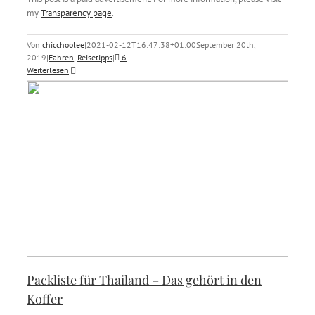
my
Transparency page
.
Von
chicchoolee
|
2021-02-12T16:47:38+01:00
September 20th,
2019
|
Fahren
,
Reisetipps
|
6
Weiterlesen
Packliste für Thailand – Das gehört in den
Koffer