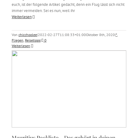
euch, ist der folgende Artikel gedacht, denn ein Flug lässt sich nicht
immer vermeiden. Sei es nun, weil ihr
Weiterlesen
Von
chicchoolee
|
2022-02-27T11:08:33+01:00
Oktober 8th, 2020
|
*
,
Fliegen
,
Reisetipps
|
0
Weiterlesen
Mauritius Packliste – Das gehört in deinen