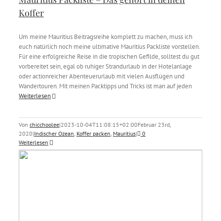
Koffer
Um meine Mauritius Beitragsreihe komplett zu machen, muss ich
euch natürlich noch meine ultimative Mauritius Packliste vorstellen.
Für eine erfolgreiche Reise in die tropischen Gefilde, solltest du gut
vorbereitet sein, egal ob ruhiger Strandurlaub in der Hotelanlage
oder actionreicher Abenteuerurlaub mit vielen Ausflügen und
Wandertouren. Mit meinen Packtipps und Tricks ist man auf jeden
Weiterlesen
Von
chicchoolee
|
2023-10-04T11:08:15+02:00
Februar 23rd,
2020
|
Indischer Ozean
,
Koffer packen
,
Mauritius
|
0
Weiterlesen