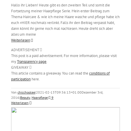
Hallo ihr Lieben! Heute gibt es den zweiten Teil und somit die
Fortsetzung meiner Haarpflege Serie. Mein erster Beitrag zum
Thema Haircare & wie ich meine Haare wasche und pflege habe ich
euch »HIER nochmals verlinkt. Falls ihr den Beitrag verpasst habt,
dann könnt ihr gerne noch mal nachlesen. Heute dreht sich aber
alles um meine
Weiterlesen
ADVERTISEMENT
This post is a paid advertisement. For more information, please visit
my
Transparency page
.
GIVEAWAY
This article contains a giveaway. You can read the
conditions of
participation
here.
Von
chicchoolee
|
2021-02-13T09:56:13+01:00
Dezember 3rd,
2016
|
Beauty
,
Haarpflege
|
9
Weiterlesen