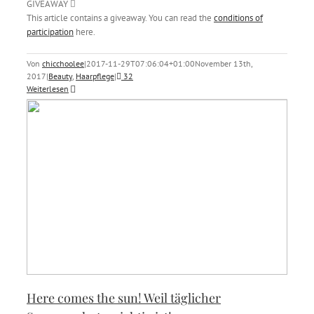
GIVEAWAY
This article contains a giveaway. You can read the
conditions of
participation
here.
Von
chicchoolee
|
2017-11-29T07:06:04+01:00
November 13th,
2017
|
Beauty
,
Haarpflege
|
32
Weiterlesen
Here comes the sun! Weil täglicher