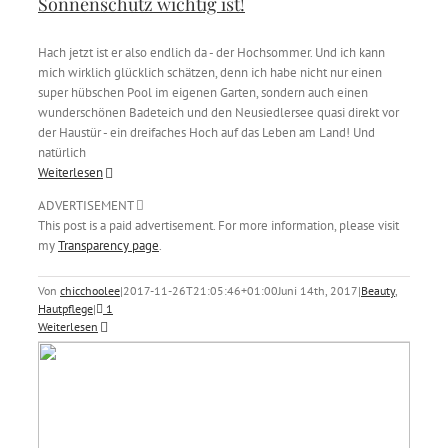
Sonnenschutz wichtig ist!
Hach jetzt ist er also endlich da - der Hochsommer. Und ich kann
mich wirklich glücklich schätzen, denn ich habe nicht nur einen
super hübschen Pool im eigenen Garten, sondern auch einen
wunderschönen Badeteich und den Neusiedlersee quasi direkt vor
der Haustür - ein dreifaches Hoch auf das Leben am Land! Und
natürlich
Weiterlesen
ADVERTISEMENT
This post is a paid advertisement. For more information, please visit
my
Transparency page
.
Von
chicchoolee
|
2017-11-26T21:05:46+01:00
Juni 14th, 2017
|
Beauty
,
Hautpflege
|
1
Weiterlesen