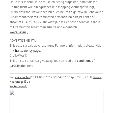
Hallo ihr Lieben! Heute muss ich richtig aufpassen, damit dieser
Beitrag nicht wie ein typischer Teleshopping Werbespot klingt,
DENN das Produkt welches ich euch heute zeige bzw. in liebevoller
Zusammenarbeit mit Remington präsentieren darf, ist echt der
absolute H-A-M-M-E-R! Ihr wisst ja, dass ich schon sehr viele Jahre
mit Remington zusammen arbeite und eigentlich
Weiterlesen
ADVERTISEMENT
This post is a paid advertisement. For more information, please visit
my
Transparency page
.
GIVEAWAY
This article contains a giveaway. You can read the
conditions of
participation
here.
Von
chicchoolee
|
2019-08-07T12:55:04+02:00
April 27th, 2018
|
Beauty
,
Haarpflege
|
25
Weiterlesen