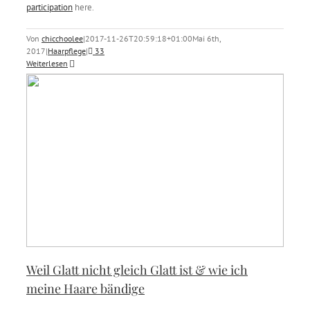
participation
here.
Von
chicchoolee
|
2017-11-26T20:59:18+01:00
Mai 6th,
2017
|
Haarpflege
|
33
Weiterlesen
Weil Glatt nicht gleich Glatt ist & wie ich
meine Haare bändige