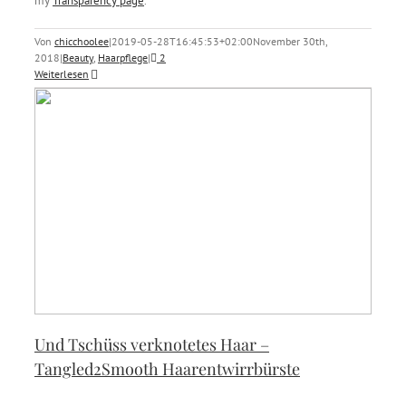
my
Transparency page
.
Von
chicchoolee
|
2019-05-28T16:45:53+02:00
November 30th,
2018
|
Beauty
,
Haarpflege
|
2
Weiterlesen
Und Tschüss verknotetes Haar –
Tangled2Smooth Haarentwirrbürste