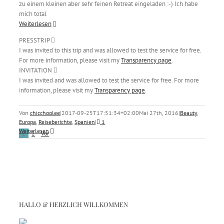
zu einem kleinen aber sehr feinen Retreat eingeladen :-) Ich habe
mich total
Weiterlesen
PRESSTRIP
I was invited to this trip and was allowed to test the service for free.
For more information, please visit my
Transparency page
.
INVITATION
I was invited and was allowed to test the service for free. For more
information, please visit my
Transparency page
.
Von
chicchoolee
|
2017-09-25T17:51:34+02:00
Mai 27th, 2016
|
Beauty
,
Europa
,
Reiseberichte
,
Spanien
|
1
Weiterlesen
1
2
Vor
HALLO & HERZLICH WILLKOMMEN