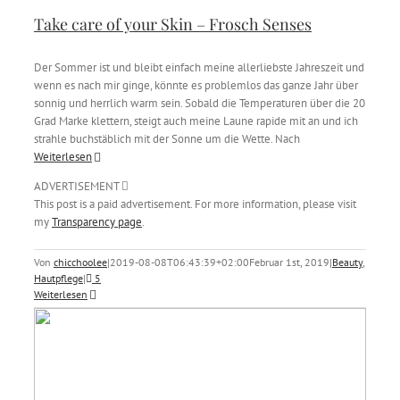
Take care of your Skin – Frosch Senses
Der Sommer ist und bleibt einfach meine allerliebste Jahreszeit und
wenn es nach mir ginge, könnte es problemlos das ganze Jahr über
sonnig und herrlich warm sein. Sobald die Temperaturen über die 20
Grad Marke klettern, steigt auch meine Laune rapide mit an und ich
strahle buchstäblich mit der Sonne um die Wette. Nach
Weiterlesen
ADVERTISEMENT
This post is a paid advertisement. For more information, please visit
my
Transparency page
.
Von
chicchoolee
|
2019-08-08T06:43:39+02:00
Februar 1st, 2019
|
Beauty
,
Hautpflege
|
5
Weiterlesen