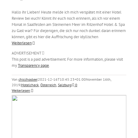
Hallo ihr Lieben! Heute melde ich mich verspätet mit einer Hotel
Review bei euch! Könnt ihr euch noch erinnern, als ich vor einem
Monat in Saalfelden am Steinernen Meer im Ritzenhof Hotel & Spa
zu Gast war? Für diejenigen, die sich nur noch dunkel daran erinnern
können, gibt es hier die Auffrischung der idyllischen
Weiterlesen
ADVERTISEMENT
This post is a paid advertisement. For more information, please visit
my
Transparency page
.
Von
chicchoolee
|
2021-12-16T10:45:23+01:00
November 16th,
2019
|
Hotelcheck
,
Österreich
,
Salzburg
|
0
Weiterlesen