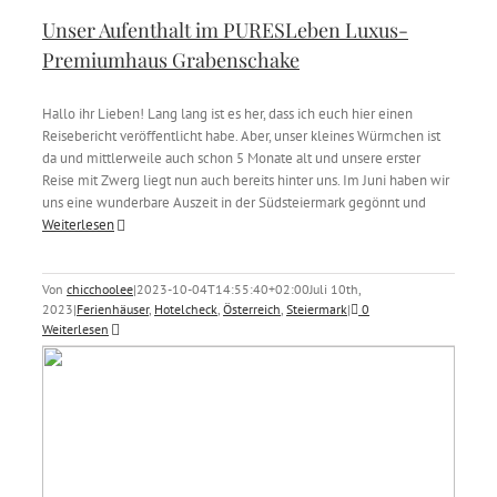
Unser Aufenthalt im PURESLeben Luxus-
Premiumhaus Grabenschake
Hallo ihr Lieben! Lang lang ist es her, dass ich euch hier einen
Reisebericht veröffentlicht habe. Aber, unser kleines Würmchen ist
da und mittlerweile auch schon 5 Monate alt und unsere erster
Reise mit Zwerg liegt nun auch bereits hinter uns. Im Juni haben wir
uns eine wunderbare Auszeit in der Südsteiermark gegönnt und
Weiterlesen
Von
chicchoolee
|
2023-10-04T14:55:40+02:00
Juli 10th,
2023
|
Ferienhäuser
,
Hotelcheck
,
Österreich
,
Steiermark
|
0
Weiterlesen