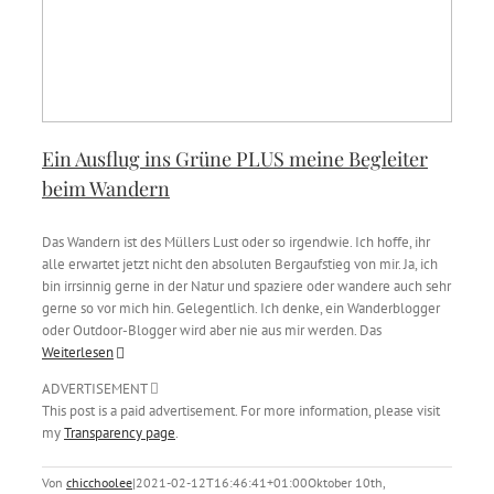
Ein Ausflug ins Grüne PLUS meine Begleiter
beim Wandern
Das Wandern ist des Müllers Lust oder so irgendwie. Ich hoffe, ihr
alle erwartet jetzt nicht den absoluten Bergaufstieg von mir. Ja, ich
bin irrsinnig gerne in der Natur und spaziere oder wandere auch sehr
gerne so vor mich hin. Gelegentlich. Ich denke, ein Wanderblogger
oder Outdoor-Blogger wird aber nie aus mir werden. Das
Weiterlesen
ADVERTISEMENT
This post is a paid advertisement. For more information, please visit
my
Transparency page
.
Von
chicchoolee
|
2021-02-12T16:46:41+01:00
Oktober 10th,