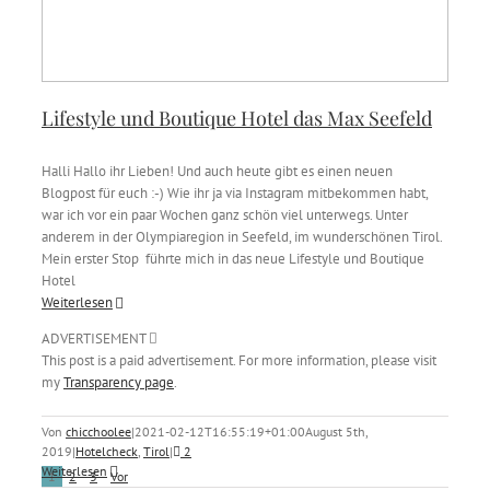
Lifestyle und Boutique Hotel das Max Seefeld
Halli Hallo ihr Lieben! Und auch heute gibt es einen neuen
Blogpost für euch :-) Wie ihr ja via Instagram mitbekommen habt,
war ich vor ein paar Wochen ganz schön viel unterwegs. Unter
anderem in der Olympiaregion in Seefeld, im wunderschönen Tirol.
Mein erster Stop führte mich in das neue Lifestyle und Boutique
Hotel
Weiterlesen
ADVERTISEMENT
This post is a paid advertisement. For more information, please visit
my
Transparency page
.
Von
chicchoolee
|
2021-02-12T16:55:19+01:00
August 5th,
2019
|
Hotelcheck
,
Tirol
|
2
Weiterlesen
1
2
3
Vor