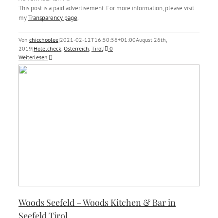
This post is a paid advertisement. For more information, please visit
my
Transparency page
.
Von
chicchoolee
|
2021-02-12T16:50:56+01:00
August 26th,
2019
|
Hotelcheck
,
Österreich
,
Tirol
|
0
Weiterlesen
Woods Seefeld – Woods Kitchen & Bar in
Seefeld Tirol