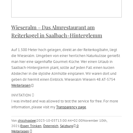
Wieseralm – Das Almrestaurant am
Reiterkogel in Saalbach-Hinterglemm
Auf 1.500 Meter hoch gelegen, direkt an der Reiterkoglbahn, liegt
die Wieseralm. Umgeben von einer herrlichen Naturkulisse genießt
man hier eine sagenhafte Gourmet-Küche. Wer einen Urlaub in
Saalbach-Hinterglemm plant, sollte auf jeden Fall einen kurzen
Abstecher in die stylishe Almhütte einplanen. Wir waren dort und
geben dir hiermit einen Einblick. Wieseralm Wiesern 48 AT-5754
Weiterlesen
INVITATION
I was invited and was allowed to test the service for free. For more
information, please visit my
Transparency page
.
Von
chicchoolee
|
2023-10-03T13:00:44+02:00
November 10th,
2021
|
Essen Trinken
,
Österreich
,
Salzburg
|
0
Weiterlesen