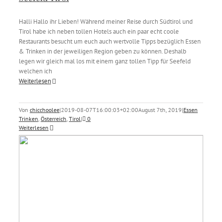
Halli Hallo ihr Lieben! Während meiner Reise durch Südtirol und
Tirol habe ich neben tollen Hotels auch ein paar echt coole
Restaurants besucht um euch auch wertvolle Tipps bezüglich Essen
& Trinken in der jeweiligen Region geben zu können. Deshalb
legen wir gleich mal los mit einem ganz tollen Tipp für Seefeld
welchen ich
Weiterlesen
Von
chicchoolee
|
2019-08-07T16:00:03+02:00
August 7th, 2019
|
Essen
Trinken
,
Österreich
,
Tirol
|
0
Weiterlesen