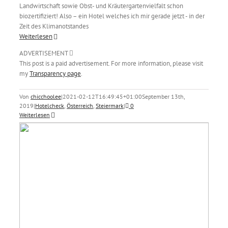
Landwirtschaft sowie Obst- und Kräutergartenvielfalt schon
biozertifiziert! Also – ein Hotel welches ich mir gerade jetzt - in der
Zeit des Klimanotstandes
Weiterlesen
ADVERTISEMENT
This post is a paid advertisement. For more information, please visit
my
Transparency page
.
Von
chicchoolee
|
2021-02-12T16:49:45+01:00
September 13th,
2019
|
Hotelcheck
,
Österreich
,
Steiermark
|
0
Weiterlesen