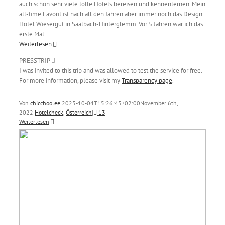
auch schon sehr viele tolle Hotels bereisen und kennenlernen. Mein
all-time Favorit ist nach all den Jahren aber immer noch das Design
Hotel Wiesergut in Saalbach-Hinterglemm. Vor 5 Jahren war ich das
erste Mal
Weiterlesen
PRESSTRIP
I was invited to this trip and was allowed to test the service for free.
For more information, please visit my
Transparency page
.
Von
chicchoolee
|
2023-10-04T15:26:43+02:00
November 6th,
2022
|
Hotelcheck
,
Österreich
|
13
Weiterlesen