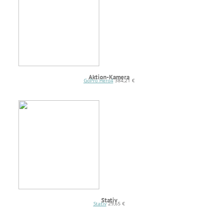
Aktion-Kamera
GoPro Hero4
384,21 €
Stativ
Stativ
29,65 €