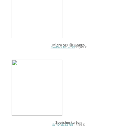
Micro SD für GoPro
SanDisk MicroSD
29,65 €
Speicherkarten
SanDisk 32 GB
14,44 €