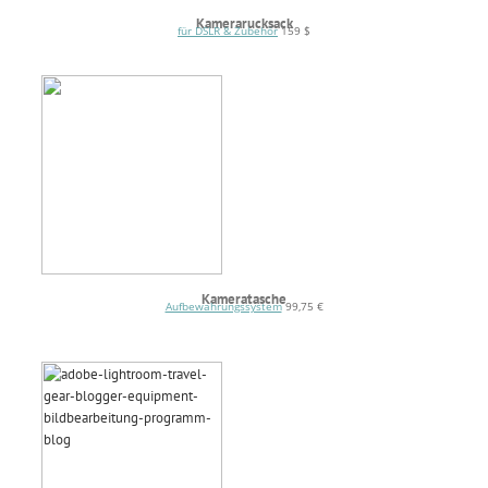
Kamerarucksack
für DSLR & Zubehör
159 $
Kameratasche
Aufbewahrungssystem
99,75 €