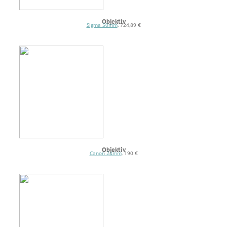
Objektiv
Sigma 50mm
, 724,89 €
Objektiv
Canon 24mm
, 190 €