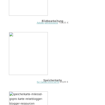
Bildbearbeitung
Adobe Jahreslizenz
148,05 €
Speicherkarte
für Canon EOS 5D III
89,89 €