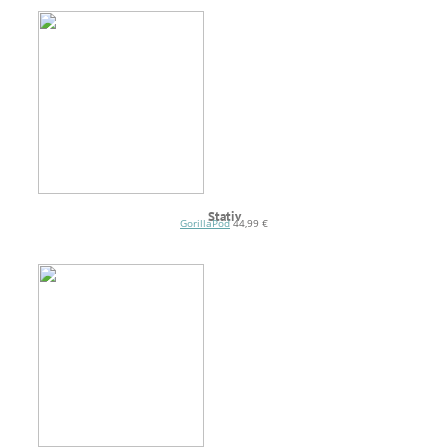
Stativ
GorillaPod
44,99 €