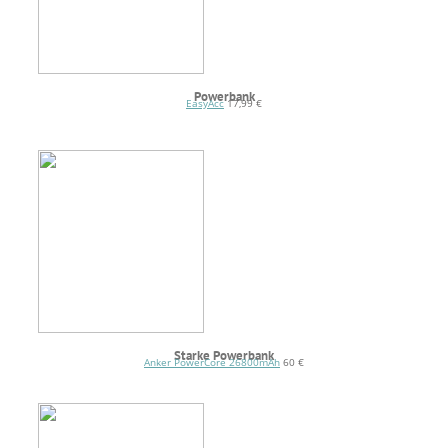
Powerbank
EasyAcc
17,99 €
Starke Powerbank
Anker PowerCore 26800mAh
60 €