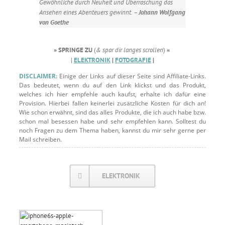
Gewöhnliche durch Neuheit und Überraschung das
Ansehen eines Abenteuers gewinnt.
– Johann Wolfgang
von Goethe
» SPRINGE ZU
(
& spar dir langes scrollen
)
«
|
ELEKTRONIK
|
FOTOGRAFIE
|
DISCLAIMER:
Einige der Links auf dieser Seite sind Affiliate-Links.
Das bedeutet, wenn du auf den Link klickst und das Produkt,
welches ich hier empfehle auch kaufst, erhalte ich dafür eine
Provision. Hierbei fallen keinerlei zusätzliche Kosten für dich an!
Wie schon erwähnt, sind das alles Produkte, die ich auch habe bzw.
schon mal besessen habe und sehr empfehlen kann. Solltest du
noch Fragen zu dem Thema haben, kannst du mir sehr gerne per
Mail schreiben.
ELEKTRONIK