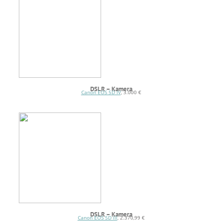
DSLR –
Kamera
Canon EOS 5D IV
, 3.000 €
DSLR –
Kamera
Canon EOS 5D III
, 2.370,99 €