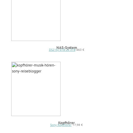
NAS-System
DS216J 6TB 2x 3TB
460 €
Kopfhörer
Sony Kopfhörer
17,98 €