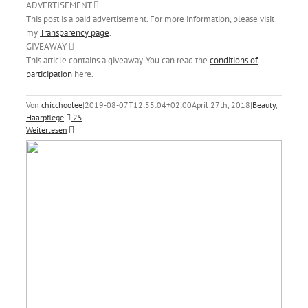
ADVERTISEMENT
This post is a paid advertisement. For more information, please visit
my
Transparency page
.
GIVEAWAY
This article contains a giveaway. You can read the
conditions of
participation
here.
Von
chicchoolee
|
2019-08-07T12:55:04+02:00
April 27th, 2018
|
Beauty
,
Haarpflege
|
25
Weiterlesen