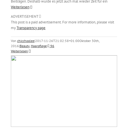
Beiträgen. Deshalb wurde es jetzt auch mal wieder Zeit für ein
Weiterlesen
ADVERTISEMENT
This post is a paid advertisement. For more information, please visit
my
Transparency page
.
Von
chicchoolee
|
2017-11-26T21:02:58+01:00
Oktober 30th,
2016
|
Beauty
,
Haarpflege
|
96
Weiterlesen