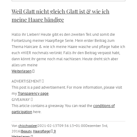
Weil Glatt nicht gleich Glatt ist & wie ich
meine Haare bändige
Hallo ihr Lieben! Heute gibt es den zweiten Teil und somit die
Fortsetzung meiner Haarpflege Serie. Mein erster Beitrag zum
Thema Haircare & wie ich meine Haare wasche und pflege habe ich
euch »HIER nochmals verlinkt. Falls ihr den Beitrag verpasst habt,
dann könnt ihr gerne noch mal nachlesen. Heute dreht sich aber
alles um meine
Weiterlesen
ADVERTISEMENT
This post is a paid advertisement. For more information, please visit
my
Transparency page
.
GIVEAWAY
This article contains a giveaway. You can read the
conditions of
participation
here.
Von
chicchoolee
|
2021-02-13T09:56:13+01:00
Dezember 3rd,
2016
|
Beauty
,
Haarpflege
|
9
Weiterlesen