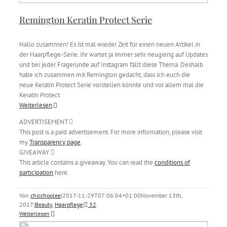
Remington Keratin Protect Serie
Hallo zusammen! Es ist mal wieder Zeit für einen neuen Artikel in
der Haarpflege-Serie. Ihr wartet ja immer sehr neugierig auf Updates
und bei jeder Fragerunde auf Instagram fällt diese Thema. Deshalb
habe ich zusammen mit Remington gedacht, dass ich euch die
neue Keratin Protect Serie vorstellen könnte und vor allem mal die
Keratin Protect
Weiterlesen
ADVERTISEMENT
This post is a paid advertisement. For more information, please visit
my
Transparency page
.
GIVEAWAY
This article contains a giveaway. You can read the
conditions of
participation
here.
Von
chicchoolee
|
2017-11-29T07:06:04+01:00
November 13th,
2017
|
Beauty
,
Haarpflege
|
32
Weiterlesen