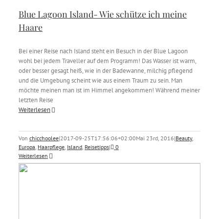
Blue Lagoon Island- Wie schütze ich meine
Haare
Bei einer Reise nach Island steht ein Besuch in der Blue Lagoon
wohl bei jedem Traveller auf dem Programm! Das Wasser ist warm,
oder besser gesagt heiß, wie in der Badewanne, milchig pflegend
und die Umgebung scheint wie aus einem Traum zu sein. Man
möchte meinen man ist im Himmel angekommen! Während meiner
letzten Reise
Weiterlesen
Von
chicchoolee
|
2017-09-25T17:56:06+02:00
Mai 23rd, 2016
|
Beauty
,
Europa
,
Haarpflege
,
Island
,
Reisetipps
|
0
Weiterlesen