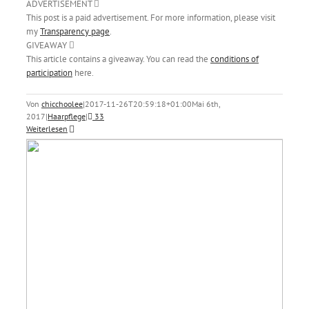
ADVERTISEMENT
This post is a paid advertisement. For more information, please visit
my
Transparency page
.
GIVEAWAY
This article contains a giveaway. You can read the
conditions of
participation
here.
Von
chicchoolee
|
2017-11-26T20:59:18+01:00
Mai 6th,
2017
|
Haarpflege
|
33
Weiterlesen