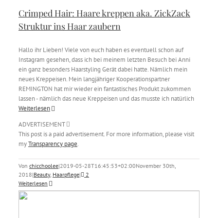
Crimped Hair: Haare kreppen aka. ZickZack
Struktur ins Haar zaubern
Hallo ihr Lieben! Viele von euch haben es eventuell schon auf
Instagram gesehen, dass ich bei meinem letzten Besuch bei Anni
ein ganz besonders Haarstyling Gerät dabei hatte. Nämlich mein
neues Kreppeisen. Mein langjähriger Kooperationspartner
REMINGTON hat mir wieder ein fantastisches Produkt zukommen
lassen - nämlich das neue Kreppeisen und das musste ich natürlich
Weiterlesen
ADVERTISEMENT
This post is a paid advertisement. For more information, please visit
my
Transparency page
.
Von
chicchoolee
|
2019-05-28T16:45:53+02:00
November 30th,
2018
|
Beauty
,
Haarpflege
|
2
Weiterlesen