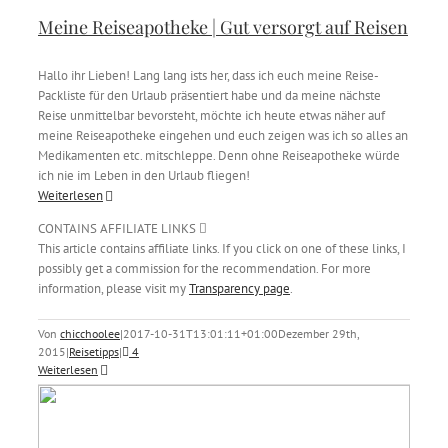
Meine Reiseapotheke | Gut versorgt auf Reisen
Hallo ihr Lieben! Lang lang ists her, dass ich euch meine Reise-
Packliste für den Urlaub präsentiert habe und da meine nächste
Reise unmittelbar bevorsteht, möchte ich heute etwas näher auf
meine Reiseapotheke eingehen und euch zeigen was ich so alles an
Medikamenten etc. mitschleppe. Denn ohne Reiseapotheke würde
ich nie im Leben in den Urlaub fliegen!
Weiterlesen
CONTAINS AFFILIATE LINKS
This article contains affiliate links. If you click on one of these links, I
possibly get a commission for the recommendation. For more
information, please visit my
Transparency page
.
Von
chicchoolee
|
2017-10-31T13:01:11+01:00
Dezember 29th,
2015
|
Reisetipps
|
4
Weiterlesen