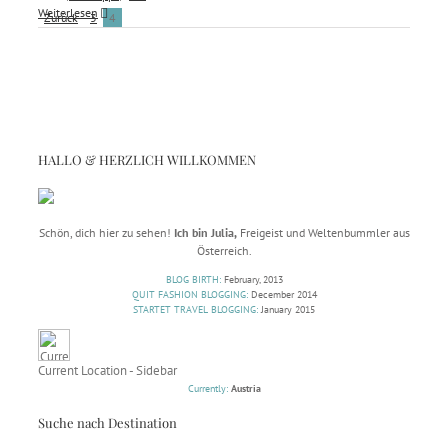
Weiterlesen
Zurück
3
4
HALLO & HERZLICH WILLKOMMEN
Schön, dich hier zu sehen!
Ich bin Julia,
Freigeist und Weltenbummler aus
Österreich.
BLOG BIRTH:
February, 2013
QUIT FASHION BLOGGING:
December 2014
STARTET TRAVEL BLOGGING:
January 2015
Current Location - Sidebar
Currently:
Austria
Suche nach Destination