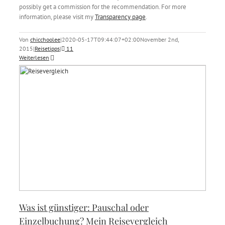
possibly get a commission for the recommendation. For more
information, please visit my
Transparency page
.
Von
chicchoolee
|
2020-05-17T09:44:07+02:00
November 2nd,
2015
|
Reisetipps
|
11
Weiterlesen
Was ist günstiger: Pauschal oder
Einzelbuchung? Mein Reisevergleich