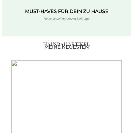
MUST-HAVES FÜR DEIN ZU HAUSE
Meine aktuellen Amazon Lieblinge
HAUSBAU ARTIKEL
MEINE NEUESTEN