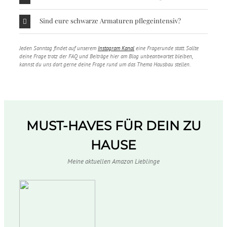
Sind eure schwarze Armaturen pflegeintensiv?
Jeden Sonntag findet auf unserem
Instagram Kanal
eine Fragerunde statt. Sollte
deine Frage trotz der FAQ und Beiträge hier am Blog unbeantwortet bleiben,
kannst du uns dort gerne deine Frage rund um das Thema Hausbau stellen.
MUST-HAVES FÜR DEIN ZU
HAUSE
Meine aktuellen Amazon Lieblinge