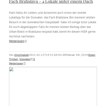
Fach Bratislava – 4 Lokale unter einem Dach
Halli Hallo ihr Lieben, und da kommt auch schon der zweite
Lokaltipp für die Slowakei- das Fach Bratislava. Bei meinem letzten
Besuch in der slowakischen Hauptstadt habe ich einige tolle Lokale
für euch abgeklappert. Falls ihr meinen letzten Beitrag über das
Urban Bistro in Bratislava verpasst habt, könnt ihr diesen HIER gerne
nochmal nachlesen.
Weiterlesen
Von
chicchoolee
|
2021-02-12T19:51:04+01:00
Februar 5th, 2019
|
Essen
Trinken
,
Slowakei
|
0
Weiterlesen