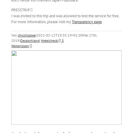
euch heute von meinem Japan Flashback.
PRESSTRIP
I was invited to this trip and was allowed to test the service for free.
For more information, please visit my
Transparency page
.
Von
chicchoolee
|
2021-02-12T19:35:19+01:00
Mai 27th,
2019
|
Deutschland
,
Hotelcheck
|
3
Weiterlesen