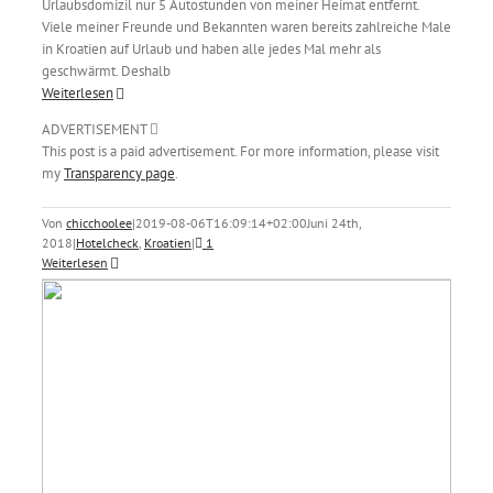
Urlaubsdomizil nur 5 Autostunden von meiner Heimat entfernt.
Viele meiner Freunde und Bekannten waren bereits zahlreiche Male
in Kroatien auf Urlaub und haben alle jedes Mal mehr als
geschwärmt. Deshalb
Weiterlesen
ADVERTISEMENT
This post is a paid advertisement. For more information, please visit
my
Transparency page
.
Von
chicchoolee
|
2019-08-06T16:09:14+02:00
Juni 24th,
2018
|
Hotelcheck
,
Kroatien
|
1
Weiterlesen