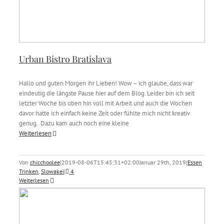
Urban Bistro Bratislava
Hallo und guten Morgen ihr Lieben! Wow – ich glaube, dass war
eindeutig die längste Pause hier auf dem Blog. Leider bin ich seit
letzter Woche bis oben hin voll mit Arbeit und auch die Wochen
davor hatte ich einfach keine Zeit oder fühlte mich nicht kreativ
genug. Dazu kam auch noch eine kleine
Weiterlesen
Von
chicchoolee
|
2019-08-06T15:45:31+02:00
Januar 29th, 2019
|
Essen
Trinken
,
Slowakei
|
4
Weiterlesen