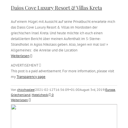
Daios Cove Luxury Resort & Villas Kreta
Auf einem Hügel mit Aussicht auf seine Privatbucht erwartete mich
das Daios Cove Luxury Resort & Villas im Nordosten der
griechischen Insel Kreta. Und heute möchte ich euch einen
detaillierten Bericht über meinen Aufenthalt im 5-Sterne-
Strandhotel in Agios Nikolaos geben. Also, legen wir mal los! »
Allgemeines: die Anreise und die Location
Weiterlesen
ADVERTISEMENT
This post is a paid advertisement. For more information, please visit
my
Transparency page
.
Von
chicchoolee
|
2021-02-12T16:56:09+01:00
August 3rd, 2019
|
Europa
,
Griechenland
,
Hotelcheck
|
0
Weiterlesen