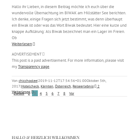
Hallo ihr Lieben, in diesem Beitrag möchte ich euch über die
wundervolle Übernachtung im BIWAK am Millstätter See berichten.
Ich denke, einige Fragen sich jetzt bestimmt, was denn überhaupt
ein Biwak ist oder was das Wort Biwak bedeutet. Hier eine kurze und
knappe Aufklärung: Als Biwak bezeichnet man ein Lager im Freien.
Ob
Weiterlesen
ADVERTISEMENT
This post is a paid advertisement. For more information, please visit
my
Transparency page
.
Von
chicchoolee
|
2019-11-12T17:54:56+01:00
Oktober 5th,
2017
|
Hotelcheck
,
Kärnten
,
Österreich
,
Reiseerlebnis
|
2
Weiterlesen
Zurück
2
3
4
5
6
7
8
Vor
HALLO & HERZLICH WILLKOMMEN