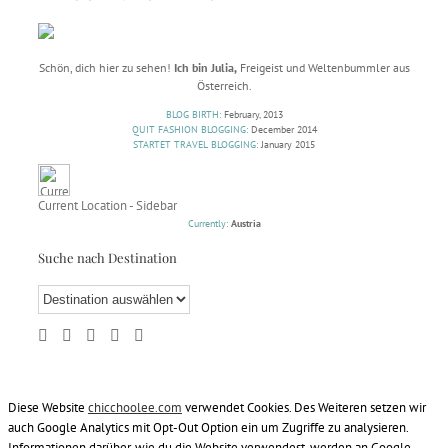
Schön, dich hier zu sehen!
Ich bin Julia,
Freigeist und Weltenbummler aus
Österreich.
BLOG BIRTH:
February, 2013
QUIT FASHION BLOGGING:
December 2014
STARTET TRAVEL BLOGGING:
January 2015
Current Location - Sidebar
Currently:
Austria
Suche nach Destination
Diese Website
chicchoolee.com
verwendet Cookies. Des Weiteren setzen wir
auch Google Analytics mit Opt-Out Option ein um Zugriffe zu analysieren.
Informationen darüber, wie du die Website verwendest, werden an Google