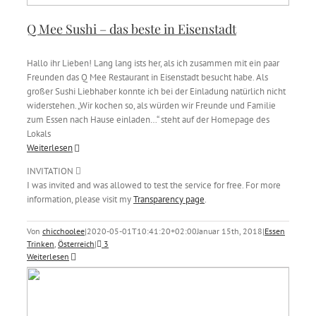
Q Mee Sushi – das beste in Eisenstadt
Hallo ihr Lieben! Lang lang ists her, als ich zusammen mit ein paar
Freunden das Q Mee Restaurant in Eisenstadt besucht habe. Als
großer Sushi Liebhaber konnte ich bei der Einladung natürlich nicht
widerstehen. „Wir kochen so, als würden wir Freunde und Familie
zum Essen nach Hause einladen…“ steht auf der Homepage des
Lokals
Weiterlesen
INVITATION
I was invited and was allowed to test the service for free. For more
information, please visit my
Transparency page
.
Von
chicchoolee
|
2020-05-01T10:41:20+02:00
Januar 15th, 2018
|
Essen
Trinken
,
Österreich
|
3
Weiterlesen