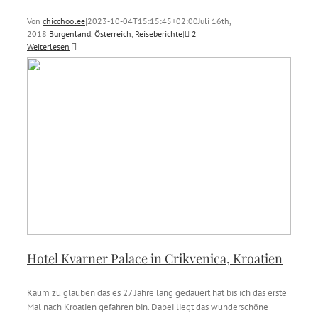
Von
chicchoolee
|
2023-10-04T15:15:45+02:00
Juli 16th,
2018
|
Burgenland
,
Österreich
,
Reiseberichte
|
2
Weiterlesen
Hotel Kvarner Palace in Crikvenica, Kroatien
Kaum zu glauben das es 27 Jahre lang gedauert hat bis ich das erste
Mal nach Kroatien gefahren bin. Dabei liegt das wunderschöne