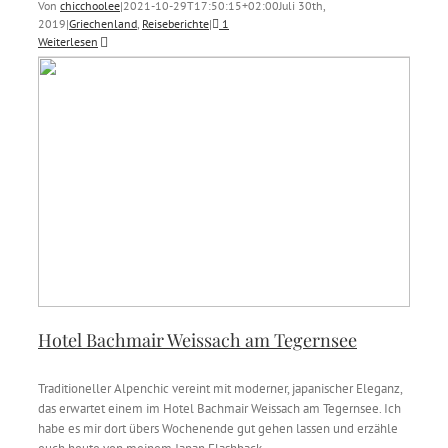
Von
chicchoolee
|
2021-10-29T17:50:15+02:00
Juli 30th,
2019
|
Griechenland
,
Reiseberichte
|
1
Weiterlesen
Hotel Bachmair Weissach am Tegernsee
Traditioneller Alpenchic vereint mit moderner, japanischer Eleganz,
das erwartet einem im Hotel Bachmair Weissach am Tegernsee. Ich
habe es mir dort übers Wochenende gut gehen lassen und erzähle