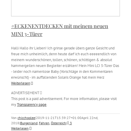
#ECKENENTDECKEN mit meinem neuen
MINI 3-Türer
Halli Hallo ihr Lieben! Ich grinse gerade übers ganze Gesicht und
freue mich unheimlich, denn heute darf ich euch eeeeendlich von
meinem wunderschönen, tollen, schönen, schlittigen & absolut
hammergeilen neuen Begleiter erzählen! Mein Mini LCI 3-Türer Das
- leider noch namenlose Baby (Vorschläge in den Kommentaren
erwünscht) - im auffallenden Solaris Orange hat mein Herz
Weiterlesen
ADVERTISEMENT
This post is a paid advertisement. For more information, please visit
my
Transparency page
.
Von
chicchoolee
|
2019-11-21T15:39:27+01:00
April 22nd,
2018
|
Burgenland
,
Fahren
,
Österreich
|
3
Weiterlesen