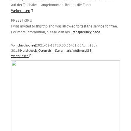
auf der Teichalm – angekommen. Bereits die Fahrt
Weiterlesen
PRESSTRIP
I was invited to this trip and was allowed to test the service for free.
For more information, please visit my
Transparency page
.
Von
chicchoolee
|
2021-02-12T20:00:56+01:00
April 18th,
2018
|
Hotelcheck
,
Österreich
,
Steiermark
,
Wellness
|
3
Weiterlesen