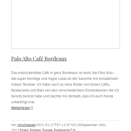
Palo Alto Café Bordeaux
Das entzückendste Café in ganz Bordeaux ist wohl das Palo Alto -
das super trendige und hippe Lokal an der Garonne mit einladender
Indoor Terrasse. Ich habe noch so viele Bilder von tollen Cafés,
Restaurants und Bars von den verschiedensten Destinationen die ich
bereits bereist habe und dachte mir deshalb, dass ich euch heute
unbedingt mal
Weiterlesen
Von
chicchoolee
|
2021-01-27T07:12:47+01:00
September 26th,
2017
|
Essen Trinken
,
Europa
,
Frankreich
|
0