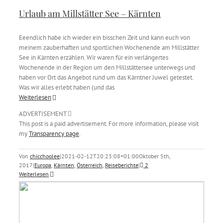
Urlaub am Millstätter See – Kärnten
Eeendlich habe ich wieder ein bisschen Zeit und kann euch von
meinem zauberhaften und sportlichen Wochenende am Millstätter
See in Kärnten erzählen. Wir waren für ein verlängertes
Wochenende in der Region um den Millstättersee unterwegs und
haben vor Ort das Angebot rund um das Kärntner Juwel getestet.
Was wir alles erlebt haben (und das
Weiterlesen
ADVERTISEMENT
This post is a paid advertisement. For more information, please visit
my
Transparency page
.
Von
chicchoolee
|
2021-02-12T20:23:08+01:00
Oktober 5th,
2017
|
Europa
,
Kärnten
,
Österreich
,
Reiseberichte
|
2
Weiterlesen