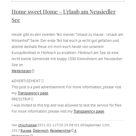
Home sweet Home – Urlaub am Neusiedler
See
Heute gibt es den zweiten Teil meiner "Urlaub zu Hause - Urlaub am
Winzerhof" Serie. Der erste Teil hat euch ja recht gut gefallen und
alleine deshalb freue ich mich euch heute von unserem
Kurzaufenthalt in Mörbisch zu erzählen. Mörbisch am See ist eine
recht kleine Gemeinde mit knapp 2300 Einwohnern am Neusiedler
See im
Weiterlesen
ADVERTISEMENT
This post is a paid advertisement. For more information, please visit
my
Transparency page
.
PRESSTRIP
I was invited to this trip and was allowed to test the service for free.
For more information, please visit my
Transparency page
.
Von
chicchoolee
|
2021-02-12T20:29:08+01:00
September 12th,
2017
|
Europa
,
Österreich
,
Reiseberichte
|
4
Weiterlesen