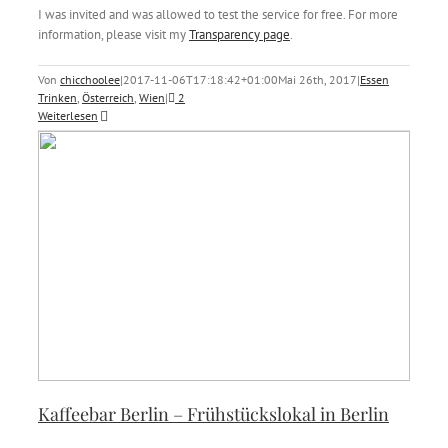
I was invited and was allowed to test the service for free. For more
information, please visit my
Transparency page
.
Von
chicchoolee
|
2017-11-06T17:18:42+01:00
Mai 26th, 2017
|
Essen
Trinken
,
Österreich
,
Wien
|
2
Weiterlesen
Kaffeebar Berlin – Frühstückslokal in Berlin