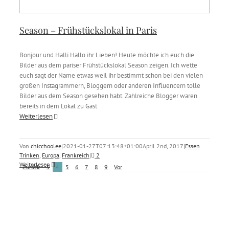
Season – Frühstückslokal in Paris
Bonjour und Halli Hallo ihr Lieben! Heute möchte ich euch die
Bilder aus dem pariser Frühstückslokal Season zeigen. Ich wette
euch sagt der Name etwas weil ihr bestimmt schon bei den vielen
großen Instagrammern, Bloggern oder anderen Influencern tolle
Bilder aus dem Season gesehen habt. Zahlreiche Blogger waren
bereits in dem Lokal zu Gast
Weiterlesen
Von
chicchoolee
|
2021-01-27T07:13:48+01:00
April 2nd, 2017
|
Essen
Trinken
,
Europa
,
Frankreich
|
2
Weiterlesen
Zurück
3
4
5
6
7
8
9
Vor