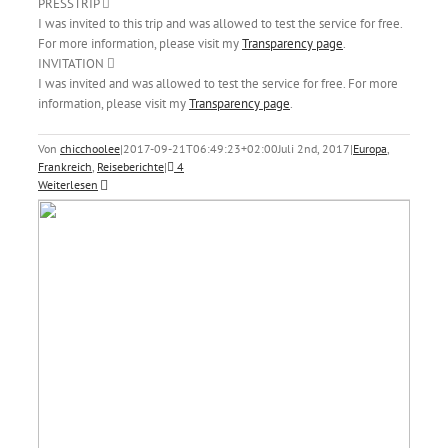
PRESSTRIP
I was invited to this trip and was allowed to test the service for free.
For more information, please visit my
Transparency page
.
INVITATION
I was invited and was allowed to test the service for free. For more
information, please visit my
Transparency page
.
Von
chicchoolee
|
2017-09-21T06:49:23+02:00
Juli 2nd, 2017
|
Europa
,
Frankreich
,
Reiseberichte
|
4
Weiterlesen