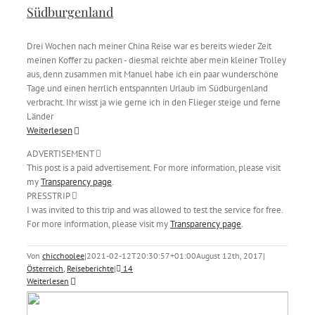
Südburgenland
Drei Wochen nach meiner China Reise war es bereits wieder Zeit
meinen Koffer zu packen - diesmal reichte aber mein kleiner Trolley
aus, denn zusammen mit Manuel habe ich ein paar wunderschöne
Tage und einen herrlich entspannten Urlaub im Südburgenland
verbracht. Ihr wisst ja wie gerne ich in den Flieger steige und ferne
Länder
Weiterlesen
ADVERTISEMENT
This post is a paid advertisement. For more information, please visit
my
Transparency page
.
PRESSTRIP
I was invited to this trip and was allowed to test the service for free.
For more information, please visit my
Transparency page
.
Von
chicchoolee
|
2021-02-12T20:30:57+01:00
August 12th, 2017
|
Österreich
,
Reiseberichte
|
14
Weiterlesen