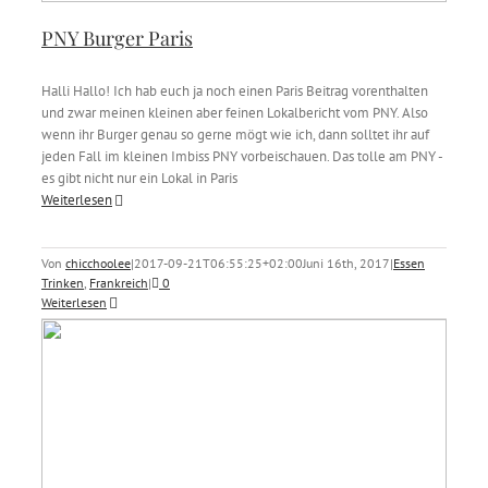
PNY Burger Paris
Halli Hallo! Ich hab euch ja noch einen Paris Beitrag vorenthalten
und zwar meinen kleinen aber feinen Lokalbericht vom PNY. Also
wenn ihr Burger genau so gerne mögt wie ich, dann solltet ihr auf
jeden Fall im kleinen Imbiss PNY vorbeischauen. Das tolle am PNY -
es gibt nicht nur ein Lokal in Paris
Weiterlesen
Von
chicchoolee
|
2017-09-21T06:55:25+02:00
Juni 16th, 2017
|
Essen
Trinken
,
Frankreich
|
0
Weiterlesen