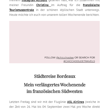
meinem
Instagram Account
gesehen habt, war ich zusammen mit
meiner Freundin
Christina
im Auftrag für die
französische
Tourismuszentrale
in der schönen idyllischen Stadt unterwegs.
Heute möchte ich euch von unserem tollen Wochenende berichten.
FOLLOW
@chicchoolee
OR SEARCH FOR
#CHICCHOOLEETRAVELS
Städtereise Bordeaux
Mein verlängertes Wochenende
im französischen Südwesten
Letzten Freitag sind wir mit der Fluglinie
ASL Airlines
(welche in
der Zeit von 26. Mai bis 04. September zwei Mal pro Woche direkt