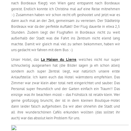
nach Bordeaux fliegt) von Wien ganz entspannt nach Bordeaux
gereist. Endlich konnte ich Christina mal auf eine Reise mitnehmen
:-) Zusammen haben wir schon recht oft geshootet und jetzt war es
dann auch mal an der Zeit, gemeinsam zu verreisen. Der Städtetrip
Bordeaux war da der perfekte Auftakt! Der Flug dauerte in etwa 2,5
Stunden. Zudem liegt der Flughafen in Bordeaux nicht zu weit
außerhalb der Stadt was die Fahrt ins Zentrum nicht elend lang
machte. Damit wir gleich mal viel zu sehen bekommen, haben wir
uns gedacht wir fahren mit dem Bus :-)
Unser Hotel, das
La Maison du Lierre
, welches nicht nur super
schnuckelig ausgesehen hat (die Bilder sagen ja eh schon alles)
sondern auch super Zentral liegt, war natürlich unsere erste
Anlaufstelle. Ich kann euch das Hotel wärmstens empfehlen. Das
Zimmer war zwar klein aber total nett eingerichtet und sauber. Das
Personal super freundlich und der Garten einfach ein Traum!! Das
einzige was ihr beachten müsst – das Frühstück ist relativ klein. Wer
gerne großzügig bruncht, der ist in dem kleinen Boutique-Hotel
dann leider falsch aufgehoben. Da wir aber ohnehin die Stadt und
all ihre wunderschönen Cafés erkunden wollten (das solltet ihr
auch) war das absolut kein Problem für uns.