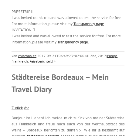
PRESSTRIP
I was invited to this trip and was allowed to test the service for free.
For more information, please visit my
Transparency page
.
INVITATION
I was invited and was allowed to test the service for free. For more
information, please visit my
Transparency page
.
Von
chicchoolee
|
2017-09-21T06:49:23+02:00
Juli 2nd, 2017
|
Europa
,
Frankreich
,
Reiseberichte
|
4
Städtereise Bordeaux – Mein
Travel Diary
Zurück
Vor
Bonjour ihr Lieben! Ich melde mich zurück von meiner Städtereise
aus Frankreich und freue mich euch von der Welthauptstadt des
Weins – Bordeaux berichten zu dürfen :-) Wie ihr ja bestimmt auf