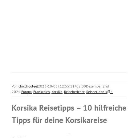
Von
chicchoolee
|
2023-10-03T12:55:11+02:00
Dezember 2nd,
2021
|
Europa
,
Frankreich
,
Korsika
,
Reiseberichte
,
Reiseerlebnis
|
1
Korsika Reisetipps – 10 hilfreiche
Tipps für deine Korsikareise