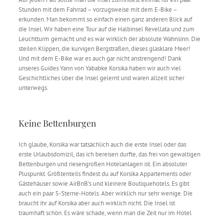
Stunden mit dem Fahrrad – vorzugsweise mit dem E-Bike –
erkunden. Man bekommt so einfach einen ganz anderen Blick auf
die Insel. Wir haben eine Tour auf die Halbinsel Revellata und zum
Leuchtturm gemacht und es war wirklich der absolute Wahnsinn. Die
steilen Klippen, die kurvigen Bergstraßen, dieses glasklare Meer!
Und mit dem E-Bike war es auch gar nicht anstrengend! Dank
unseres Guides Yann von Yababke Korsika haben wir auch viel
Geschichtliches über die Insel gelernt und waren allzeit sicher
unterwegs.
Keine Bettenburgen
Ich glaube, Korsika war tatsächlich auch die erste Insel oder das
erste Urlaubsdomizil, das ich bereisen durfte, das frei von gewaltigen
Bettenburgen und riesengroßen Hotelanlagen ist. Ein absoluter
Pluspunkt. Größtenteils findest du auf Korsika Appartements oder
Gästehäuser sowie AirBnB’s und kleinere Boutiquehotels. Es gibt
auch ein paar 5-Sterne-Hotels. Aber wirklich nur sehr wenige. Die
braucht ihr auf Korsika aber auch wirklich nicht. Die Insel ist
traumhaft schön. Es wäre schade, wenn man die Zeit nur im Hotel