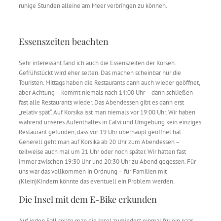
ruhige Stunden alleine am Meer verbringen zu können.
Essenszeiten beachten
Sehr interessant fand ich auch die Essenszeiten der Korsen.
Gefrühstückt wird eher selten. Das machen scheinbar nur die
Touristen. Mittags haben die Restaurants dann auch wieder geöffnet,
aber Achtung – kommt niemals nach 14:00 Uhr – dann schließen
fast alle Restaurants wieder. Das Abendessen gibt es dann erst
„relativ spät“. Auf Korsika isst man niemals vor 19:00 Uhr. Wir haben
während unseres Aufenthaltes in Calvi und Umgebung kein einziges
Restaurant gefunden, dass vor 19 Uhr überhaupt geöffnet hat.
Generell geht man auf Korsika ab 20 Uhr zum Abendessen –
teilweise auch mal um 21 Uhr oder noch später. Wir hatten fast
immer zwischen 19:30 Uhr und 20:30 Uhr zu Abend gegessen. Für
uns war das vollkommen in Ordnung – für Familien mit
(Klein)Kindern könnte das eventuell ein Problem werden.
Die Insel mit dem E-Bike erkunden
Auf jeden Fall sollte man die Insel zumindest einmal für ein paar