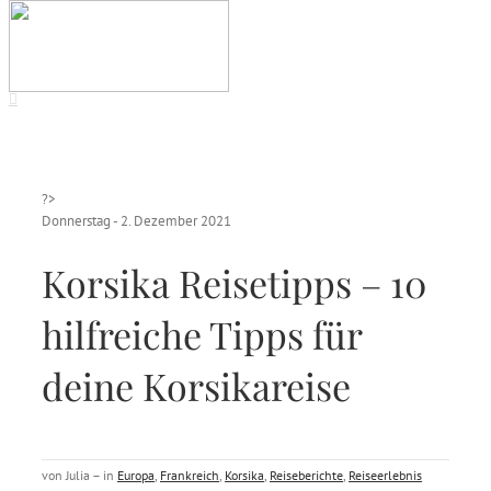
?>
Donnerstag - 2. Dezember 2021
Korsika Reisetipps – 10
hilfreiche Tipps für
deine Korsikareise
von Julia – in
Europa
,
Frankreich
,
Korsika
,
Reiseberichte
,
Reiseerlebnis