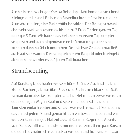
Auch ein sehr wichtiger Korsika Reisetipp. Habt immer ausreichend
Kleingeld mit dabei. Bei vielen Strandbuchten müsst ihr, um euer
Auto abzustellen, eine Parkgebühr bezahlen. Der Betrag schwankt
aber sehr stark von kostenlos bis hin zu 2 Euro für den ganzen Tag
oder gar 5 Euro. Wir hatten das bei unserem ersten Tag komplett
vergessen und auch nirgendwo eine Information gelesen und
konnten dann natürlich umdrehen. Der nächste Geldautomat ließ
auch auf sich warten. Deshalb gleich mehr Bargeld oder Kleingeld
abheben. Ihr werdet es auf jeden Fall brauchen!
Strandscouting
Auf Korsika gibt es haufenweise schöne Strände. Auch zahlreiche
kleine Buchten, die nur über Stock und Stein erreichbar sind! Dafür
ist man dann aber fast komplett alleine. Nehmt den etwas weiteren
oder steinigen Weg in Kauf und spaziert an den zahlreichen
Touristen einfach vorbei und schaut, was euch erwartet. So haben wir
das an fast jedem Strand gemacht, den wir besucht haben und wir
wurden kein einziges Mal enttäuscht. Ganz im Gegenteil. Abseits
vom Schuss trifft man meistens nur mehr vereinzelt ein paar Korsen,
die den Trick natürlich ebenfalls anwenden und froh sind, ein paar