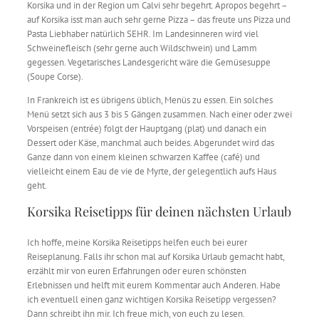
Korsika und in der Region um Calvi sehr begehrt. Apropos begehrt –
auf Korsika isst man auch sehr gerne Pizza – das freute uns Pizza und
Pasta Liebhaber natürlich SEHR. Im Landesinneren wird viel
Schweinefleisch (sehr gerne auch Wildschwein) und Lamm
gegessen. Vegetarisches Landesgericht wäre die Gemüsesuppe
(Soupe Corse).
In Frankreich ist es übrigens üblich, Menüs zu essen. Ein solches
Menü setzt sich aus 3 bis 5 Gängen zusammen. Nach einer oder zwei
Vorspeisen (entrée) folgt der Hauptgang (plat) und danach ein
Dessert oder Käse, manchmal auch beides. Abgerundet wird das
Ganze dann von einem kleinen schwarzen Kaffee (café) und
vielleicht einem Eau de vie de Myrte, der gelegentlich aufs Haus
geht.
Korsika Reisetipps für deinen nächsten Urlaub
Ich hoffe, meine Korsika Reisetipps helfen euch bei eurer
Reiseplanung. Falls ihr schon mal auf Korsika Urlaub gemacht habt,
erzählt mir von euren Erfahrungen oder euren schönsten
Erlebnissen und helft mit eurem Kommentar auch Anderen. Habe
ich eventuell einen ganz wichtigen Korsika Reisetipp vergessen?
Dann schreibt ihn mir. Ich freue mich, von euch zu lesen.