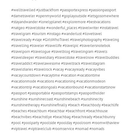
#welltravelled #justbackfrom #passportexpress #passionpassport
#dametraveler #openmyworld #goplayoutside #letsgosomewhere
#stayandwander #lonelyplanet #exploremore #bestvacations
#natgeo #travelstoke #wonderful_places #travelwriter #instatravel
#travelgram #tourism #instago #wanderlust #ilovetravel
#travelready #viaje #GirlsWhoTravel #travelphotography #traveling
#travelling #traveler #travellife #travelpic #traverlersnotebok
#travelporn #travelogue #travelblog #travelingram #travels
#traveldeeper #traveldiary #travelstoke #travelnow #travelbuddies
#traveladdict #travelawesome #traveltrack #travelstagram
#traveldiaries #travelrock #vacay #vacayready #vacayvibes
#vacaycountdown #vacaytime #vacation #vacationtime
#vacationmode #vacations #vacationing #vacationmodeon
#vacationtrip #vacationgoals #vacationbound #vacationstartsnow
#passport #passportable #passportstamps #passportholder
#sunshine #sunshinecoast #sunshinebeach #sunshinecity
#sunshinetherapy #sunshinefinally #beach #beachbody #beachlife
#beaches #beachbum #beachbar #beachfront #beachhouse
#beachvibes #beachstlye #beachbag #beachready #beachbunny
#pool #poolparty #poolside #poolday #poolroom #roomwithaview
#viptravel #viptravelclub #roomservice #nomad #nomads