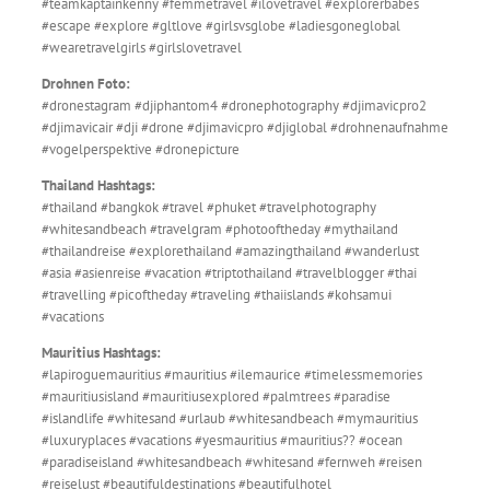
#teamkaptainkenny #femmetravel #ilovetravel #explorerbabes
#escape #explore #gltlove #girlsvsglobe #ladiesgoneglobal
#wearetravelgirls #girlslovetravel
Drohnen Foto:
#dronestagram #djiphantom4 #dronephotography #djimavicpro2
#djimavicair #dji #drone #djimavicpro #djiglobal #drohnenaufnahme
#vogelperspektive #dronepicture
Thailand Hashtags:
#thailand #bangkok #travel #phuket #travelphotography
#whitesandbeach #travelgram #photooftheday #mythailand
#thailandreise #explorethailand #amazingthailand #wanderlust
#asia #asienreise #vacation #triptothailand #travelblogger #thai
#travelling #picoftheday #traveling #thaiislands #kohsamui
#vacations
Mauritius Hashtags:
#lapiroguemauritius #mauritius #ilemaurice #timelessmemories
#mauritiusisland #mauritiusexplored #palmtrees #paradise
#islandlife #whitesand #urlaub #whitesandbeach #mymauritius
#luxuryplaces #vacations #yesmauritius #mauritius?? #ocean
#paradiseisland #whitesandbeach #whitesand #fernweh #reisen
#reiselust #beautifuldestinations #beautifulhotel