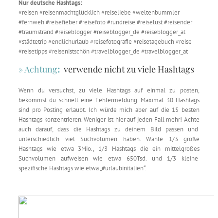
Nur deutsche Hashtags:
#reisen #reisenmachtglücklich #reiseliebe #weltenbummler
#fernweh #reisefieber #reisefoto #rundreise #reiselust #reisender
#traumstrand #reiseblogger #reiseblogger_de #reiseblogger_at
#städtetrip #endlichurlaub #reisefotografie #reisetagebuch #reise
#reisetipps #reisenistschön #travelblogger_de #travelblogger_at
» Achtung
:
verwende nicht zu viele Hashtags
Wenn du versuchst, zu viele Hashtags auf einmal zu posten,
bekommst du schnell eine Fehlermeldung. Maximal 30 Hashtags
sind pro Posting erlaubt. Ich würde mich aber auf die 15 besten
Hashtags konzentrieren. Weniger ist hier auf jeden Fall mehr! Achte
auch darauf, dass die Hashtags zu deinem Bild passen und
unterschiedlich viel Suchvolumen haben. Wähle 1/3 große
Hashtags wie etwa 3Mio., 1/3 Hashtags die ein mittelgroßes
Suchvolumen aufweisen wie etwa 650Tsd. und 1/3 kleine
spezifische Hashtags wie etwa „#urlaubinitalien“.