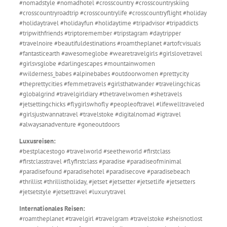
#nomadstyle #nomadhotel #crosscountry #crosscountryskiing
#crosscountryroadtrip #crosscountrylife #crosscountryflight #holiday
#holidaytravel #holidayfun #holidaytime #tripadvisor #tripaddicts
#tripwithfriends #triptoremember #tripstagram #daytripper
#travelnoire #beautifuldestinations #roamtheplanet #artofcvisuals
#fantasticearth #awesomeglobe #wearetravelgirls #girlslovetravel
#girlsvsglobe #darlingescapes #mountainwomen
#wilderness_babes #alpinebabes #outdoorwomen #prettycity
#theprettycities #femmetravels #girlsthatwander #travelingchicas
#globalgrind #travelgirldiary #thetravelwomen #shetravels
#jetsettingchicks #flygirlswhofly #peopleoftravel #lifewelltraveled
#girlsjustwannatravel #travelstoke #digitalnomad #igtravel
#alwaysanadventure #goneoutdoors
Luxusreisen:
#bestplacestogo #travelworld #seetheworld #firstclass
#firstclasstravel #flyfirstclass #paradise #paradiseofminimal
#paradisefound #paradisehotel #paradisecove #paradisebeach
#thrillist #thrillistholiday, #jetset #jetsetter #jetsetlife #jetsetters
#jetsetstyle #jetsettravel #luxurytravel
Internationales Reisen:
#roamtheplanet #travelgirl #travelgram #travelstoke #sheisnotlost