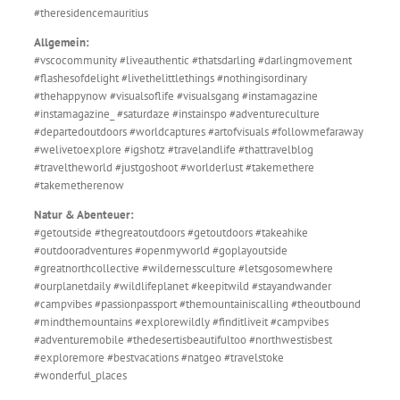
#theresidencemauritius
Allgemein:
#vscocommunity #liveauthentic #thatsdarling #darlingmovement
#flashesofdelight #livethelittlethings #nothingisordinary
#thehappynow #visualsoflife #visualsgang #instamagazine
#instamagazine_ #saturdaze #instainspo #adventureculture
#departedoutdoors #worldcaptures #artofvisuals #followmefaraway
#welivetoexplore #igshotz #travelandlife #thattravelblog
#traveltheworld #justgoshoot #worlderlust #takemethere
#takemetherenow
Natur & Abenteuer:
#getoutside #thegreatoutdoors #getoutdoors #takeahike
#outdooradventures #openmyworld #goplayoutside
#greatnorthcollective #wildernessculture #letsgosomewhere
#ourplanetdaily #wildlifeplanet #keepitwild #stayandwander
#campvibes #passionpassport #themountainiscalling #theoutbound
#mindthemountains #explorewildly #finditliveit #campvibes
#adventuremobile #thedesertisbeautifultoo #northwestisbest
#exploremore #bestvacations #natgeo #travelstoke
#wonderful_places