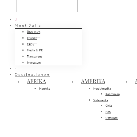
Meet Julia
Über mich
Kontakt
FAQs
Media & PR
Transparenz
Impressum
•
Destinationen
AFRIKA
AMERIKA
Marokko
Nord Amerika
Kalifornien
Südamerika
Chile
Peru
Osterinsel