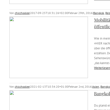
Von
chicchoolee
|
2017-09-25T18:31:26+02:00
Februar 29th, 2016
|
Bangkok
,
Rei
Mobilit
öffentli
Wie in mein
»HIER nachl
über die öf
erzählen. D
Sehenswürd
„das kannst 
Weiterlesen
Von
chicchoolee
|
2021-02-13T10:34:20+01:00
Februar 2nd, 2016
|
Asien
,
Bangko
Bangkok
Du planst e