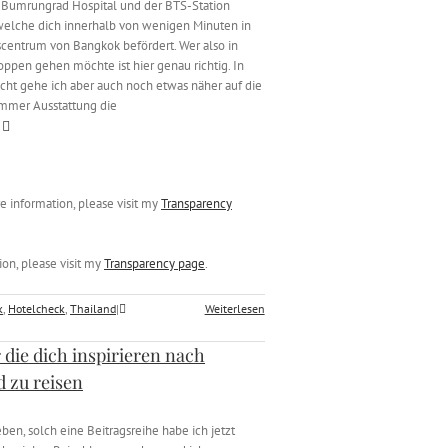
Bumrungrad Hospital und der BTS-Station
welche dich innerhalb von wenigen Minuten in
scentrum von Bangkok befördert. Wer also in
ppen gehen möchte ist hier genau richtig. In
cht gehe ich aber auch noch etwas näher auf die
immer Ausstattung die
ore information, please visit my
Transparency
ion, please visit my
Transparency page
.
k
,
Hotelcheck
,
Thailand
|
Weiterlesen
r die dich inspirieren nach
d zu reisen
eben, solch eine Beitragsreihe habe ich jetzt