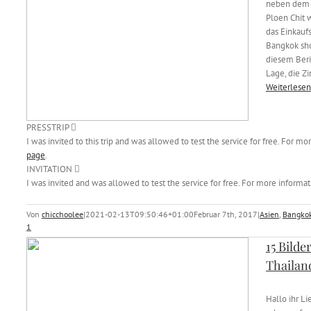
neben dem 
Ploen Chit 
das Einkauf
Bangkok sho
diesem Beri
Lage, die Z
Weiterlesen
PRESSTRIP
I was invited to this trip and was allowed to test the service for free. For m
page
.
INVITATION
I was invited and was allowed to test the service for free. For more informat
Von
chicchoolee
|
2021-02-13T09:50:46+01:00
Februar 7th, 2017
|
Asien
,
Bangko
1
15 Bilde
Thailan
Hallo ihr Li