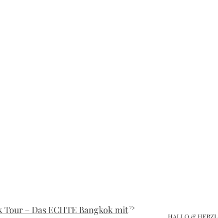
 Tour – Das ECHTE Bangkok mit
?>
HALLO & HERZ