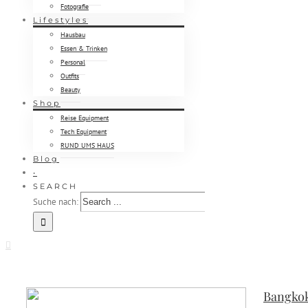
Fotografie
Lifestyles
Hausbau
Essen & Trinken
Personal
Outfits
Beauty
Shop
Reise Equipment
Tech Equipment
RUND UMS HAUS
Blog
•
SEARCH
Suche nach:
Bangkok