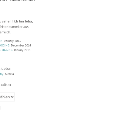
zu sehen!
Ich bin Julia,
 Weltenbummler aus
erreich.
H:
February, 2013
OGGING:
December 2014
BLOGGING:
January 2015
Sidebar
tly:
Austria
nation