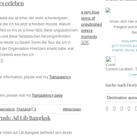
rs erleben
a very blue
aube das ist einer der wohl schwierigsten
remix of
Schön, dich hier 
e die ich bis jetzt schreiben musste. Warum
unpublished
Freigeist und
eil es mir so schwer fällt, diese unglaublichen
greece
Öst
 und diese fantastischen herzergreifenden
moments
BLOG BIRT
in Worte zu fassen. Denn die Tour die ich in
🇬🇷
QUIT FASHION BL
 der Organisation HiveSters erlebt habe, war
STARTET TRAVEL 
 Erlebnis welches ich
Current Location - 
Curren
ore information, please visit my
Transparency
Suche nach Desti
ion, please visit my
Transparency page
.
seerlebnis
,
Thailand
|
5
Weiterlesen
rush: Ad Lib Bangkok
e Hotel Ad Lib Bangkok befindet sich direkt