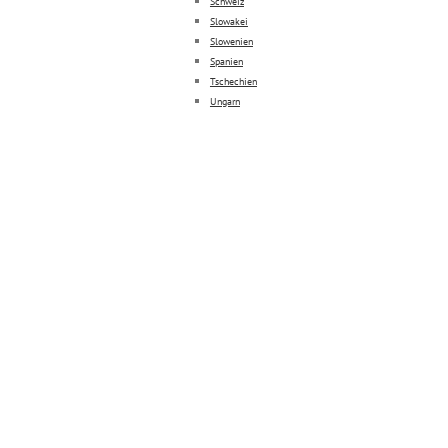
Schweiz
Slowakei
Slowenien
Spanien
Tschechien
Ungarn