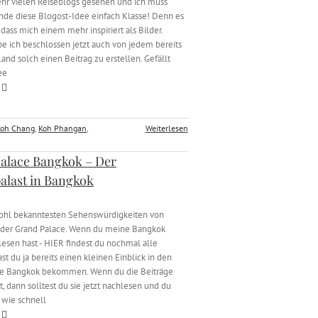
ehr vielen Reiseblogs gesehen und ich muss
finde diese Blogost-Idee einfach Klasse! Denn es
, dass mich einem mehr inspiriert als Bilder.
e ich beschlossen jetzt auch von jedem bereits
and solch einen Beitrag zu erstellen. Gefällt
ee
Koh Chang
,
Koh Phangan
,
Weiterlesen
alace Bangkok – Der
alast in Bangkok
wohl bekanntesten Sehenswürdigkeiten von
 der Grand Palace. Wenn du meine Bangkok
lesen hast - HIER findest du nochmal alle
ast du ja bereits einen kleinen Einblick in den
ce Bangkok bekommen. Wenn du die Beiträge
t, dann solltest du sie jetzt nachlesen und du
 wie schnell