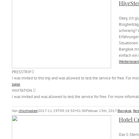
HiveSte
Okey, ich gl
Blogbeiträg
schwierig? W
Erfahrungen
Situationen 
Bangkok mit
einfach ein
Weiterlesen
PRESSTRIP
I was invited to this trip and was allowed to test the service for free. For m
page
.
INVITATION
I was invited and was allowed to test the service for free. For more informat
Von
chicchoolee
|
2017-11-29T09:18:50+01:00
Februar 13th, 2017
|
Bangkok
,
Rei
Hotel C
Das 5-Stern