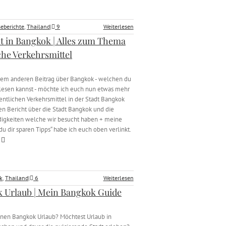
seberichte
,
Thailand
|
9
Weiterlesen
ät in Bangkok | Alles zum Thema
che Verkehrsmittel
em anderen Beitrag über Bangkok - welchen du
esen kannst - möchte ich euch nun etwas mehr
fentlichen Verkehrsmittel in der Stadt Bangkok
en Bericht über die Stadt Bangkok und die
igkeiten welche wir besucht haben + meine
du dir sparen Tipps“ habe ich euch oben verlinkt.
k
,
Thailand
|
6
Weiterlesen
 Urlaub | Mein Bangkok Guide
inen Bangkok Urlaub? Möchtest Urlaub in