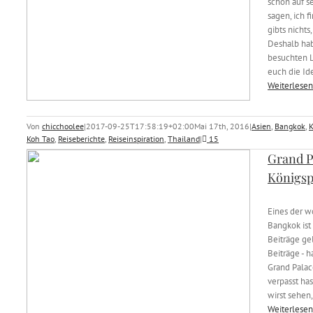
schon auf s
sagen, ich 
gibts nichts
Deshalb hab
besuchten L
euch die Id
Weiterlesen
Von
chicchoolee
|
2017-09-25T17:58:19+02:00
Mai 17th, 2016
|
Asien
,
Bangkok
,
Koh Tao
,
Reiseberichte
,
Reiseinspiration
,
Thailand
|
15
Grand P
Königsp
Eines der 
Bangkok ist
Beiträge ge
Beiträge - h
Grand Pala
verpasst has
wirst sehen,
Weiterlesen