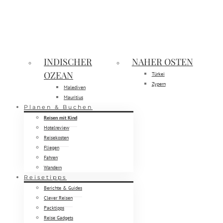
INDISCHER
NAHER OSTEN
OZEAN
Türkei
Zypern
Malediven
Mauritius
Planen & Buchen
Reisen mit Kind
Hotelreview
Reisekosten
Fliegen
Fahren
Wandern
Reisetipps
Berichte & Guides
Clever Reisen
Packtipps
Reise Gadgets