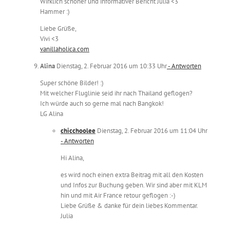
Wirklich schöner und informativer Bericht Julia <3
Hammer :)
Liebe Grüße,
Vivi <3
vanillaholica.com
Alina
Dienstag, 2. Februar 2016 um 10:33 Uhr
- Antworten
Super schöne Bilder! :)
Mit welcher Fluglinie seid ihr nach Thailand geflogen?
Ich würde auch so gerne mal nach Bangkok!
LG Alina
chicchoolee
Dienstag, 2. Februar 2016 um 11:04 Uhr
- Antworten
Hi Alina,
es wird noch einen extra Beitrag mit all den Kosten
und Infos zur Buchung geben. Wir sind aber mit KLM
hin und mit Air France retour geflogen :-)
Liebe Grüße & danke für dein liebes Kommentar.
Julia