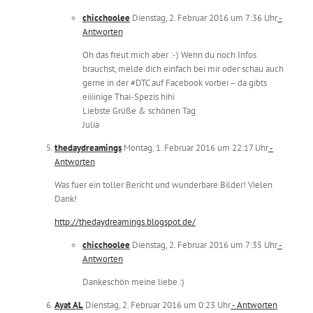
chicchoolee
Dienstag, 2. Februar 2016 um 7:36 Uhr
-
Antworten
Oh das freut mich aber :-) Wenn du noch Infos
brauchst, melde dich einfach bei mir oder schau auch
gerne in der #DTC auf Facebook vorbei – da gibts
eiiiinige Thai-Spezis hihi
Liebste Grüße & schönen Tag
Julia
thedaydreamings
Montag, 1. Februar 2016 um 22:17 Uhr
-
Antworten
Was fuer ein toller Bericht und wunderbare Bilder! Vielen
Dank!
http://thedaydreamings.blogspot.de/
chicchoolee
Dienstag, 2. Februar 2016 um 7:35 Uhr
-
Antworten
Dankeschön meine liebe :)
Ayat AL
Dienstag, 2. Februar 2016 um 0:23 Uhr
- Antworten