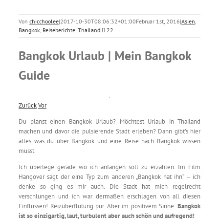
Von
chicchoolee
|
2017-10-30T08:06:32+01:00
Februar 1st, 2016
|
Asien
,
Bangkok
,
Reiseberichte
,
Thailand
|
22
Bangkok Urlaub | Mein Bangkok
Guide
Zurück
Vor
Du planst einen Bangkok Urlaub? Möchtest Urlaub in Thailand
machen und davor die pulsierende Stadt erleben? Dann gibt’s hier
alles was du über Bangkok und eine Reise nach Bangkok wissen
musst.
Ich überlege gerade wo ich anfangen soll zu erzählen. Im Film
Hangover sagt der eine Typ zum anderen „Bangkok hat ihn“ – ich
denke so ging es mir auch. Die Stadt hat mich regelrecht
verschlungen und ich war dermaßen erschlagen von all diesen
Einflüssen! Reizüberflutung pur. Aber im positivem Sinne.
Bangkok
ist so einzigartig, laut, turbulent aber auch schön und aufregend!