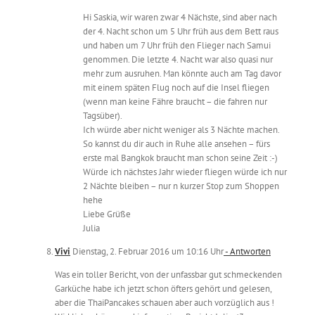
Hi Saskia, wir waren zwar 4 Nächste, sind aber nach
der 4. Nacht schon um 5 Uhr früh aus dem Bett raus
und haben um 7 Uhr früh den Flieger nach Samui
genommen. Die letzte 4. Nacht war also quasi nur
mehr zum ausruhen. Man könnte auch am Tag davor
mit einem späten Flug noch auf die Insel fliegen
(wenn man keine Fähre braucht – die fahren nur
Tagsüber).
Ich würde aber nicht weniger als 3 Nächte machen.
So kannst du dir auch in Ruhe alle ansehen – fürs
erste mal Bangkok braucht man schon seine Zeit :-)
Würde ich nächstes Jahr wieder fliegen würde ich nur
2 Nächte bleiben – nur n kurzer Stop zum Shoppen
hehe
Liebe Grüße
Julia
Vivi
Dienstag, 2. Februar 2016 um 10:16 Uhr
- Antworten
Was ein toller Bericht, von der unfassbar gut schmeckenden
Garküche habe ich jetzt schon öfters gehört und gelesen,
aber die ThaiPancakes schauen aber auch vorzüglich aus !