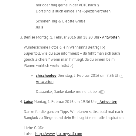
mir oder frag gerne in der #DTC nach :)
Dort sind ja auch einige Thai-Spezis vertreten.
Schönen Tag & Liebste Grüße
Julia
Denise
Montag, 1. Februar 2016 um 18:20 Uhr
- Antworten
Wunderschöne Fotos & ein Wahnsinns Beitrag! :-)
Super toll, wie du alle informierst – da fühlt man sich auch
gleich „sicherer“ wenn man hinfliegt, da du einem beim
Planen wirklich weiterhilfst :-)
chicchoolee
Dienstag, 2. Februar 2016 um 7:36 Uhr
-
Antworten
Daaaanke, Danke danke meine Liebe :)))))
Luise
Montag, 1. Februar 2016 um 19:36 Uhr
- Antworten
Danke für die ganzen Tipps. Wir planen selbst bald mal nach
Bangkok zu fliegen und dein Beitrag ist eine tolle Inspiration.
Liebe Grüße
Luise |
http://www.just-myself.com