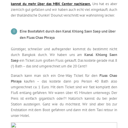
kannst du mehr über das MBK Center nachlesen.
Uns hat es aber
ziemlich gut gefallen und wir haben auch echt viel eingekauft. Auch
der thailändische Dunkin‘ Dounut verschnitt war wahnsinnig lecker.
Eine Bootsfahrt durch den
Kanal Khlong Saen Saep und über
den Fluss Chao Phraya
Günstiger, schneller und aufregender kommst du bestimmt nicht
durch Bangkok durch. Wir haben uns am
Kanal Khlong Saen
Saep
ein Ticket zum großen Fluss gekauft. Das kostete gerade mal 8
(!) Bath – das sind umgerechnet um die 20 Cent!!
Danach kann man sich ein One-Way Ticket für den
Fluss Chao
Phraya
kaufen – das kostete dann pro Person 40 Bath also
umgerechnet ca. 1 Euro. Mit dem Ticket sind wir fast komplett den
Fluß entlang gefahren. Wir waren über 45 Minuten unterwegs. Der
Preis ist einfach gigantisch oder?! Natürlich kannst du bei jeder
Station aussteigen. Ganz wie du möchtest. Wir sind aber bis zur
Endstation mit dem Boot gefahren und dann mit dem Taxi retour in
unser Hotel.