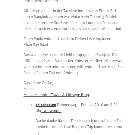
Prostituierte arbeiten.
Allerdings gibt es in der Tat viele interessante Ecken. Sich
durch Bangkok zu essen war einfach ein Traum! ;) So viele
unzählige leckere Straßenstände.. Im Lumphini Park habe
ich mich auch erst erschrocken, dass da so viele Warane sind.
Einen Punkt würde ich noch zu Deiner Liste ergänzen:
Khao San Road.
Das war meine absolute Lieblingsgegend in Bangkok. Da
trifft man auf viele Backpacker, Künstler, Musiker.. Wer etwas
vom Nachtleben mitbekommen will, würde ich die Khao San
Road auf jeden Fall empfehlen. :)
Ganz liebe Grüße,
Minna
Minna Memoir – Travel & Lifestyle Blog
/
chicchoolee
Donnerstag, 4. Februar 2016 um 9:56
Uhr
- Antworten
Danke danke für den Tipp. Muss ich mir auf jeden Fall
merken – der nächste Bangkok Trip kommt bestimmt
:-)