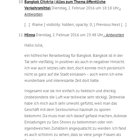
Bangkok Citytrip | Alles zum Thema öffentliche
Verkehrsmittel
Dienstag, 2. Februar 2016 um 18:18 Uhr
-
Antworten
[…] ­ iframe { visibility: hidden; opacity: 0; } Previous Next […]
Minna
Dienstag, 2. Februar 2016 um 23:48 Uhr
- Antworten
Hallo Julia,
ein hilfreicher Reisebeitrag für Bangkok. Bangkok ist in der
Tat sehr vielfältig. In positiver als auch in negativer Hinsicht.
Ich war auch letztes Jahr dort, doch konnte mich persönlich
nicht so ganz auf die Stadt einlassen – auch wenn ich eine
wunderbare und interessante Zeit dort hatte.
Insgesamt war sie mir einfach zu hektisch und dreckig
(insbesondere die Luft war teilweise sehr stickig). Zeitweise
habe ich mich auch sehr unwohl gefühlt, weil man das
Geschäft mit dem Sextourismus hautnah zu spüren
bekommt. Da muss man sich darauf gefasst machen, dubiose
Einladungen zu Sex-Shows zu bekommen oder von
irgendwelchen Zuhältern angequatscht zu werden. Ich fand
es auch schlimm zu sehen, dass so viele junge Frauen als