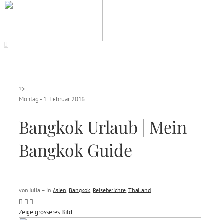
?>
Montag - 1. Februar 2016
Bangkok Urlaub | Mein
Bangkok Guide
von Julia – in
Asien
,
Bangkok
,
Reiseberichte
,
Thailand
Zeige grösseres Bild