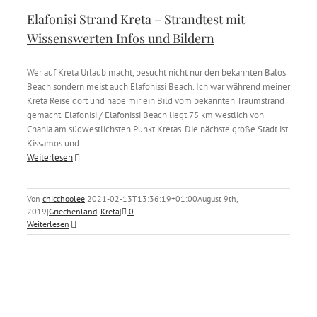
Elafonisi Strand Kreta – Strandtest mit
Wissenswerten Infos und Bildern
Wer auf Kreta Urlaub macht, besucht nicht nur den bekannten Balos
Beach sondern meist auch Elafonissi Beach. Ich war während meiner
Kreta Reise dort und habe mir ein Bild vom bekannten Traumstrand
gemacht. Elafonisi / Elafonissi Beach liegt 75 km westlich von
Chania am südwestlichsten Punkt Kretas. Die nächste große Stadt ist
Kissamos und
Weiterlesen
Von
chicchoolee
|
2021-02-13T13:36:19+01:00
August 9th,
2019
|
Griechenland
,
Kreta
|
0
Weiterlesen