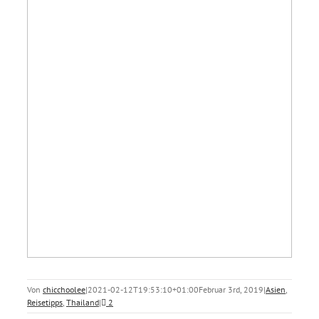
Von
chicchoolee
|
2021-02-12T19:53:10+01:00
Februar 3rd, 2019
|
Asien
,
Reisetipps
,
Thailand
|
2