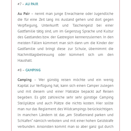
#7 –
AU PAIR
Au Pair
– nennt man junge Erwachsene oder Jugendliche
die für eine Zeit lang ins Ausland gehen und dort gegen
Verpflegung, Unterkunft und Taschengeld bei einer
Gastfamilie tätig sind, um im Gegenzug Sprache und Kultur
des Gastlandes bzw. der Gastregion kennenzulernen. In den
meisten Fällen kümmert man sich dann um die Kinder der
Gastfamilie und bringt diese zur Schule, übernimmt die
Nachmittagsbetreuung oder kümmert sich um den
Haushalt.
#8 –
CAMPING
Camping
– Wer günstig reisen möchte und ein wenig
Kapital zur Verfügung hat, kann sich einen Camper zulegen
und mit diesem und einer Matratze bepackt auf Reisen
begeben. Es gibt zahlreiche sehr sehr günstige Camping
Stellplätze und auch Plätze die nichts kosten. Hier sollte
man nur das Reglement des Wildcampings berücksichtigen.
In manchen Ländern ist das „am Straßenrand parken und
Schlafen“ nämlich verboten und mit einer hohen Geldstrafe
verbunden. Ansonsten kommt man so aber ganz gut durch