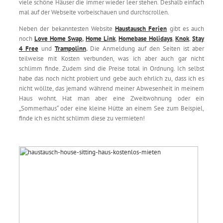
viele schöne Häuser die immer wieder leer stehen. Deshalb einfach
mal auf der Webseite vorbeischauen und durchscrollen.
Neben der bekanntesten Website
Haustausch Ferien
gibt es auch
noch
Love Home Swap
,
Home Link
,
Homebase Holidays
,
Knok
,
Stay
4 Free
und
Trampolinn
.
Die Anmeldung auf den Seiten ist aber
teilweise mit Kosten verbunden, was ich aber auch gar nicht
schlimm finde. Zudem sind die Preise total in Ordnung. Ich selbst
habe das noch nicht probiert und gebe auch ehrlich zu, dass ich es
nicht wöllte, das jemand während meiner Abwesenheit in meinem
Haus wohnt. Hat man aber eine Zweitwohnung oder ein
„Sommerhaus“ oder eine kleine Hütte an einem See zum Beispiel,
finde ich es nicht schlimm diese zu vermieten!