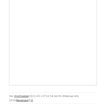
Von
chicchoolee
|
2021-02-12T16:36:46+01:00
Januar 6th,
2020
|
Reisetipps
|
0