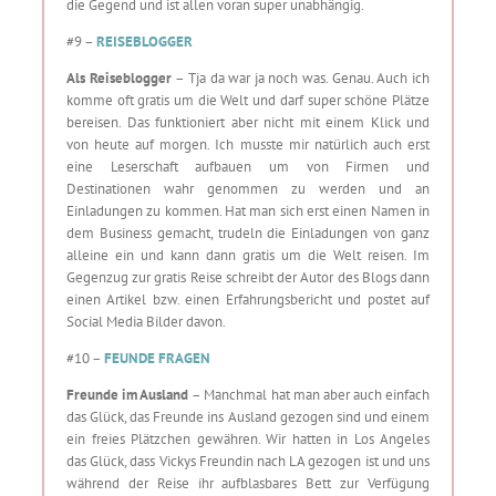
die Gegend und ist allen voran super unabhängig.
#9 –
REISEBLOGGER
Als Reiseblogger
– Tja da war ja noch was. Genau. Auch ich
komme oft gratis um die Welt und darf super schöne Plätze
bereisen. Das funktioniert aber nicht mit einem Klick und
von heute auf morgen. Ich musste mir natürlich auch erst
eine Leserschaft aufbauen um von Firmen und
Destinationen wahr genommen zu werden und an
Einladungen zu kommen. Hat man sich erst einen Namen in
dem Business gemacht, trudeln die Einladungen von ganz
alleine ein und kann dann gratis um die Welt reisen. Im
Gegenzug zur gratis Reise schreibt der Autor des Blogs dann
einen Artikel bzw. einen Erfahrungsbericht und postet auf
Social Media Bilder davon.
#10 –
FEUNDE FRAGEN
Freunde im Ausland
– Manchmal hat man aber auch einfach
das Glück, das Freunde ins Ausland gezogen sind und einem
ein freies Plätzchen gewähren. Wir hatten in Los Angeles
das Glück, dass Vickys Freundin nach LA gezogen ist und uns
während der Reise ihr aufblasbares Bett zur Verfügung