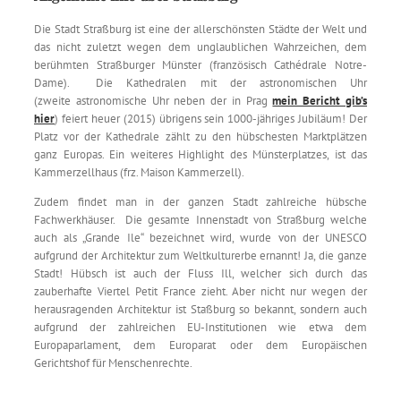
Die Stadt Straßburg ist eine der allerschönsten Städte der Welt und
das nicht zuletzt wegen dem unglaublichen Wahrzeichen, dem
berühmten Straßburger Münster (französisch Cathédrale Notre-
Dame). Die Kathedralen mit der astronomischen Uhr
(zweite astronomische Uhr neben der in Prag
mein Bericht gib’s
hier
) feiert heuer (2015) übrigens sein 1000-jähriges Jubiläum! Der
Platz vor der Kathedrale zählt zu den hübschesten Marktplätzen
ganz Europas. Ein weiteres Highlight des Münsterplatzes, ist das
Kammerzellhaus (frz. Maison Kammerzell).
Zudem findet man in der ganzen Stadt zahlreiche hübsche
Fachwerkhäuser. Die gesamte Innenstadt von Straßburg welche
auch als „Grande Ile“ bezeichnet wird, wurde von der UNESCO
aufgrund der Architektur zum Weltkulturerbe ernannt! Ja, die ganze
Stadt! Hübsch ist auch der Fluss Ill, welcher sich durch das
zauberhafte Viertel Petit France zieht. Aber nicht nur wegen der
herausragenden Architektur ist Staßburg so bekannt, sondern auch
aufgrund der zahlreichen EU-Institutionen wie etwa dem
Europaparlament, dem Europarat oder dem Europäischen
Gerichtshof für Menschenrechte.